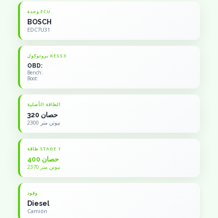
وحدة ECU
BOSCH
EDC7U31
بروتوكول KESS3
OBD:
Bench:
Boot:
الطاقة الأصلية
320 حصان
2300 نيوتن متر
طاقة STAGE 1
400 حصان
2370 نيوتن متر
وقود
Diesel
Camión