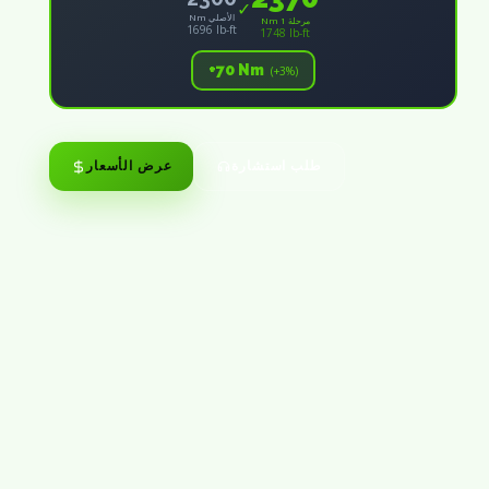
✓
Nm الأصلي
Nm مرحلة 1
1696 lb-ft
1748 lb-ft
+70 Nm
(+3%)
طلب استشارة
عرض الأسعار