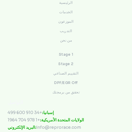
الرئيسية
الخدمات
الموزعون
التدريب
من نحن
Stage 1
Stage 2
التقييم الصناعي
DPF/EGR Off
تحقق من برمجتك
التواصل
+34 910 600 499
إسبانيا:
+1 978 704 1964
الولايات المتحدة الأمريكية:
البريد الإلكتروني:
info@reprorace.com