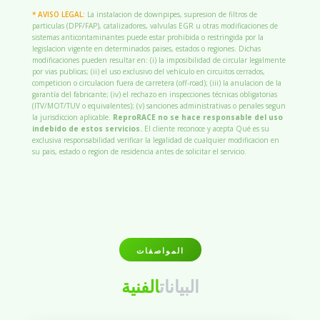
* AVISO LEGAL:
La instalacion de downpipes, supresion de filtros de
particulas (DPF/FAP), catalizadores, valvulas EGR u otras modificaciones de
sistemas anticontaminantes puede estar prohibida o restringida por la
legislacion vigente en determinados paises, estados o regiones. Dichas
modificaciones pueden resultar en: (i) la imposibilidad de circular legalmente
por vias publicas; (ii) el uso exclusivo del vehículo en circuitos cerrados,
competicion o circulacion fuera de carretera (off-road); (iii) la anulacion de la
garantía del fabricante; (iv) el rechazo en inspecciones técnicas obligatorias
(ITV/MOT/TUV o equivalentes); (v) sanciones administrativas o penales segun
la jurisdiccion aplicable.
ReproRACE no se hace responsable del uso
indebido de estos servicios.
El cliente reconoce y acepta Qué es su
exclusiva responsabilidad verificar la legalidad de cualquier modificacion en
su pais, estado o region de residencia antes de solicitar el servicio.
المواصفات
البيانات
الفنية