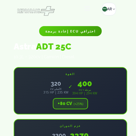
AR
إعادة برمجة ECU احترافي
Astra
ADT 25C
10.3L - 320cv | Camión | Diesel
القوة
400
320
✓
CV الأصلي
CV مرحلة 1
315 HP | 235 KW
394 HP | 294 KW
+80 CV
(+25%)
عزم الدوران
2370
2300