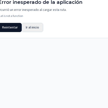
Error inesperado de la aplicación
currió un error inesperado al cargar esta ruta.
.at is not a function
Reintentar
Ir al inicio