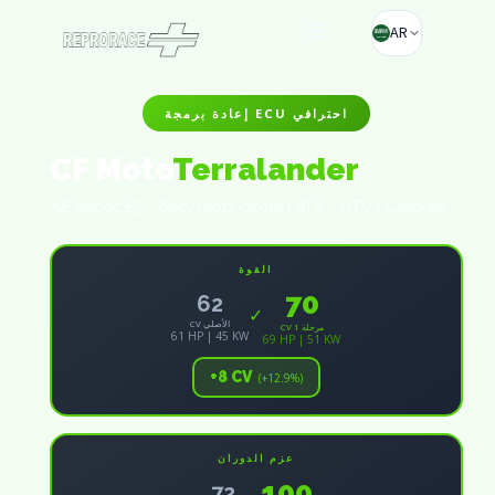
AR
إعادة برمجة ECU احترافي
CF Moto
Terralander
X8 800cc E5 - 62cv (2012-2016) | ATV - UTV | Gasolina
القوة
70
62
✓
CV الأصلي
CV مرحلة 1
61 HP | 45 KW
69 HP | 51 KW
+8 CV
(+12.9%)
عزم الدوران
100
72