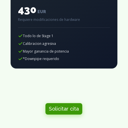
430
EUR
Requiere modificaciones de hardware
Todo lo de Stage 1
Calibracion agresiva
Mayor ganancia de potencia
*Downpipe requerido
Solicitar cita