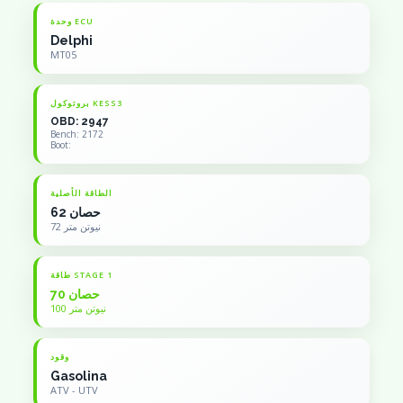
وحدة ECU
Delphi
MT05
بروتوكول KESS3
OBD: 2947
Bench: 2172
Boot:
الطاقة الأصلية
62 حصان
72 نيوتن متر
طاقة STAGE 1
70 حصان
100 نيوتن متر
وقود
Gasolina
ATV - UTV