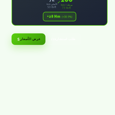
✓
Nm الأصلي
Nm مرحلة 1
53 lb-ft
73 lb-ft
+28 Nm
(+38.9%)
طلب استشارة
عرض الأسعار