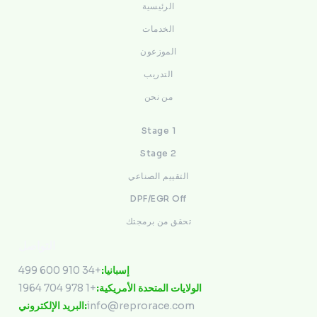
الرئيسية
الخدمات
الموزعون
التدريب
من نحن
Stage 1
Stage 2
التقييم الصناعي
DPF/EGR Off
تحقق من برمجتك
التواصل
+34 910 600 499
إسبانيا:
+1 978 704 1964
الولايات المتحدة الأمريكية:
البريد الإلكتروني:
info@reprorace.com