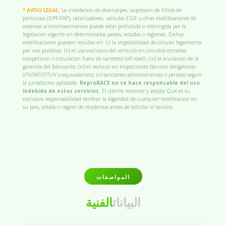
* AVISO LEGAL:
La instalacion de downpipes, supresion de filtros de
particulas (DPF/FAP), catalizadores, valvulas EGR u otras modificaciones de
sistemas anticontaminantes puede estar prohibida o restringida por la
legislacion vigente en determinados paises, estados o regiones. Dichas
modificaciones pueden resultar en: (i) la imposibilidad de circular legalmente
por vias publicas; (ii) el uso exclusivo del vehículo en circuitos cerrados,
competicion o circulacion fuera de carretera (off-road); (iii) la anulacion de la
garantía del fabricante; (iv) el rechazo en inspecciones técnicas obligatorias
(ITV/MOT/TUV o equivalentes); (v) sanciones administrativas o penales segun
la jurisdiccion aplicable.
ReproRACE no se hace responsable del uso
indebido de estos servicios.
El cliente reconoce y acepta Qué es su
exclusiva responsabilidad verificar la legalidad de cualquier modificacion en
su pais, estado o region de residencia antes de solicitar el servicio.
المواصفات
البيانات
الفنية