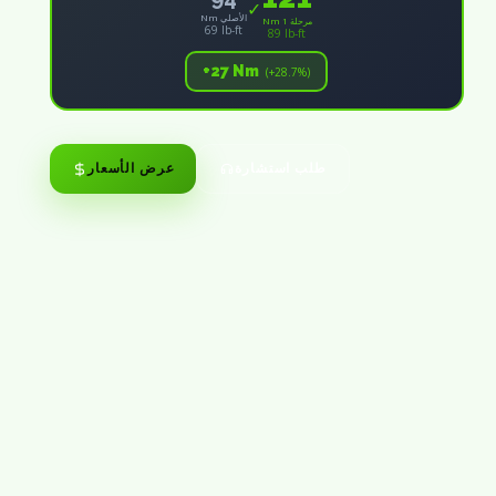
✓
Nm الأصلي
Nm مرحلة 1
69 lb-ft
89 lb-ft
+27 Nm
(+28.7%)
طلب استشارة
عرض الأسعار