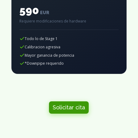
590
EUR
Requiere modificaciones de hardware
Todo lo de Stage 1
Calibracion agresiva
Mayor ganancia de potencia
*Downpipe requerido
Solicitar cita