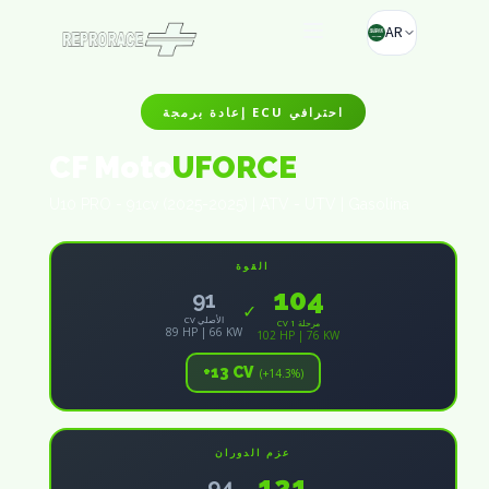
AR
إعادة برمجة ECU احترافي
CF Moto
UFORCE
U10 PRO - 91cv (2025-2025) | ATV - UTV | Gasolina
القوة
104
91
✓
CV الأصلي
CV مرحلة 1
89 HP | 66 KW
102 HP | 76 KW
+13 CV
(+14.3%)
عزم الدوران
121
94