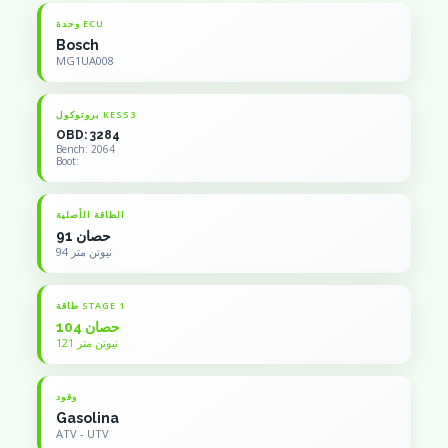
وحدة ECU
Bosch
MG1UA008
بروتوكول KESS3
OBD: 3284
Bench: 2064
Boot:
الطاقة الأصلية
91 حصان
94 نيوتن متر
طاقة STAGE 1
104 حصان
121 نيوتن متر
وقود
Gasolina
ATV - UTV