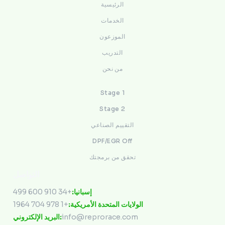
الرئيسية
الخدمات
الموزعون
التدريب
من نحن
Stage 1
Stage 2
التقييم الصناعي
DPF/EGR Off
تحقق من برمجتك
التواصل
+34 910 600 499
إسبانيا:
+1 978 704 1964
الولايات المتحدة الأمريكية:
البريد الإلكتروني:
info@reprorace.com