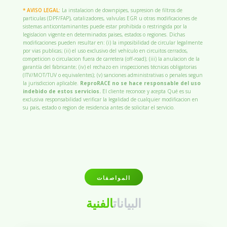
* AVISO LEGAL:
La instalacion de downpipes, supresion de filtros de
particulas (DPF/FAP), catalizadores, valvulas EGR u otras modificaciones de
sistemas anticontaminantes puede estar prohibida o restringida por la
legislacion vigente en determinados paises, estados o regiones. Dichas
modificaciones pueden resultar en: (i) la imposibilidad de circular legalmente
por vias publicas; (ii) el uso exclusivo del vehículo en circuitos cerrados,
competicion o circulacion fuera de carretera (off-road); (iii) la anulacion de la
garantía del fabricante; (iv) el rechazo en inspecciones técnicas obligatorias
(ITV/MOT/TUV o equivalentes); (v) sanciones administrativas o penales segun
la jurisdiccion aplicable.
ReproRACE no se hace responsable del uso
indebido de estos servicios.
El cliente reconoce y acepta Qué es su
exclusiva responsabilidad verificar la legalidad de cualquier modificacion en
su pais, estado o region de residencia antes de solicitar el servicio.
المواصفات
البيانات
الفنية