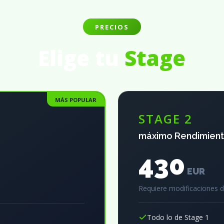
PRECIOS
Elige tu
Stage
MÁS POPULAR
STAGE 2
máximo Rendimien
430
EUR
Requiere modificaciones 
Todo lo de Stage 1