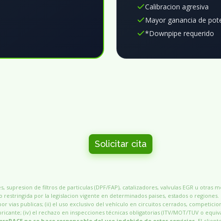
Calibracion agresiva
Mayor ganancia de pot
*Downpipe requerido
Solicitar cita
, supresion de filtros de particulas (DPF/FAP), catalizadores, valvulas EGR u otras 
 restringida por la legislacion vigente en determinados paises, estados o regiones.
por vias publicas; (ii) el uso exclusivo del vehículo en circuitos cerrados, competicio
 fabricante; (iv) el rechazo en inspecciones técnicas obligatorias (ITV/MOT/TUV o equiv
proRACE no se hace responsable del uso indebido de estos servicios.
El client