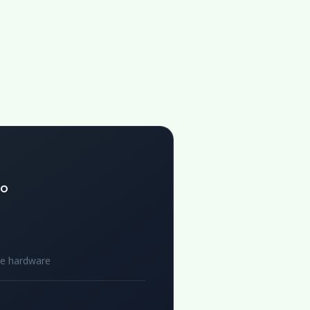
to
de hardware