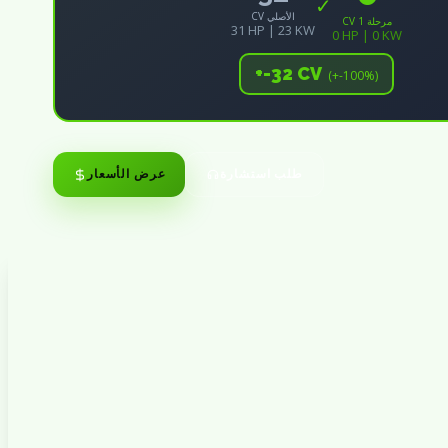
✓
CV الأصلي
CV مرحلة 1
31 HP | 23 KW
0 HP | 0 KW
+-32 CV
(+-100%)
طلب استشارة
عرض الأسعار