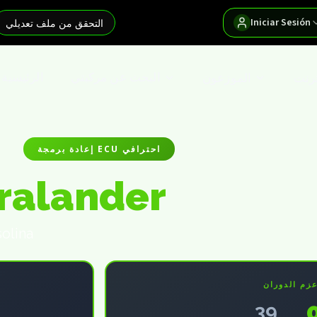
Iniciar Sesión
التحقق من ملف تعديلي
ترنت
الموزعون
البحث عن مركبتي
الرئيسية
إعادة برمجة ECU احترافي
ralander
solina
زم الدوران
39