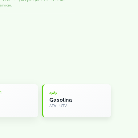
ervicio.
وقود
 1
Gasolina
ATV - UTV