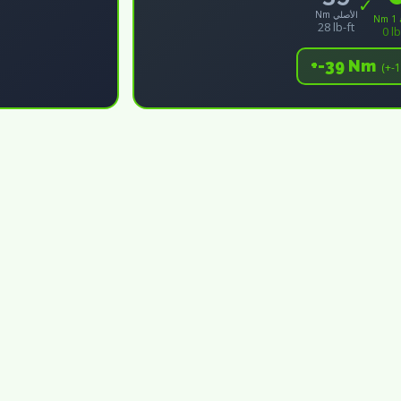
✓
Nm الأصلي
N
28 lb-ft
0 lb
+-39 Nm
(+-