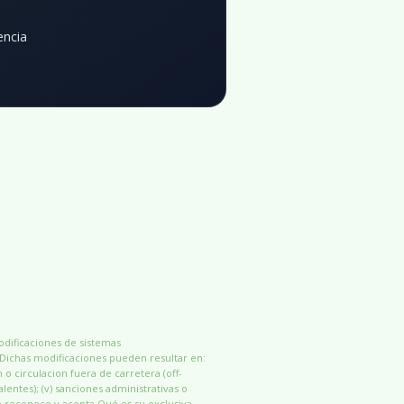
encia
modificaciones de sistemas
 Dichas modificaciones pueden resultar en:
n o circulacion fuera de carretera (off-
alentes); (v) sanciones administrativas o
e reconoce y acepta Qué es su exclusiva