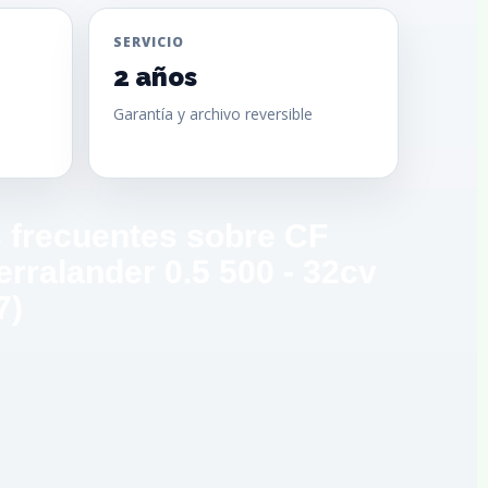
SERVICIO
2 años
Garantía y archivo reversible
 frecuentes sobre CF
rralander 0.5 500 - 32cv
7)