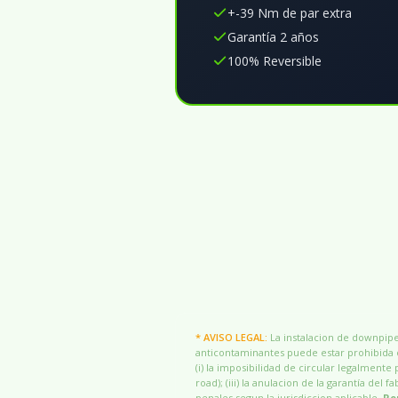
+-39 Nm de par extra
Garantía 2 años
100% Reversible
* AVISO LEGAL:
La instalacion de downpipes
anticontaminantes puede estar prohibida o
(i) la imposibilidad de circular legalmente 
road); (iii) la anulacion de la garantía del
penales segun la jurisdiccion aplicable.
Re