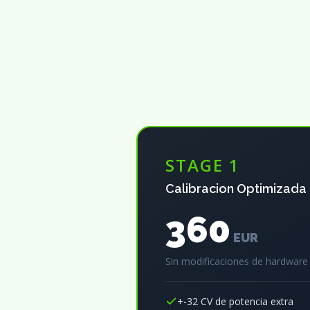
STAGE 1
Calibracion Optimizada
360
EUR
Sin modificaciones de hardware
+-32 CV de potencia extra