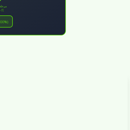
m مرحلة 1
-ft
100%)