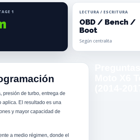
TAGE 1
LECTURA / ESCRITURA
m
OBD / Bench /
Boot
Según centralita
Preguntas
Moto X6 Te
rogramación
(2014-201
, presión de turbo, entrega de
 aplica. El resultado es una
iones y mayor capacidad de
mente a medio régimen, donde el