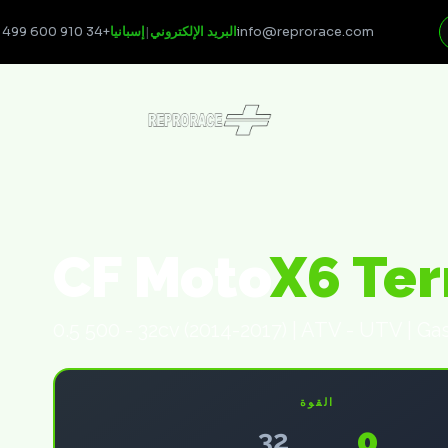
+34 910 600 499
إسبانيا
|
البريد الإلكتروني
info@reprorace.com
CF Moto
X6 Ter
0.5 500 - 32cv (2014-2017) | ATV - UTV | Ga
القوة
0
32