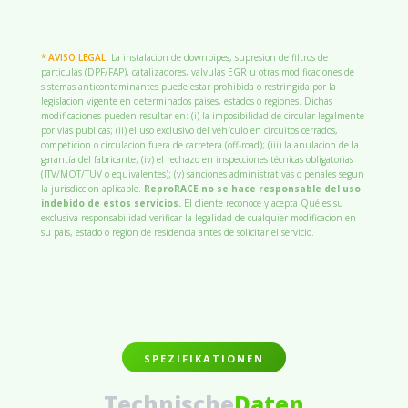
* AVISO LEGAL:
La instalacion de downpipes, supresion de filtros de
particulas (DPF/FAP), catalizadores, valvulas EGR u otras modificaciones de
sistemas anticontaminantes puede estar prohibida o restringida por la
legislacion vigente en determinados paises, estados o regiones. Dichas
modificaciones pueden resultar en: (i) la imposibilidad de circular legalmente
por vias publicas; (ii) el uso exclusivo del vehículo en circuitos cerrados,
competicion o circulacion fuera de carretera (off-road); (iii) la anulacion de la
garantía del fabricante; (iv) el rechazo en inspecciones técnicas obligatorias
(ITV/MOT/TUV o equivalentes); (v) sanciones administrativas o penales segun
la jurisdiccion aplicable.
ReproRACE no se hace responsable del uso
indebido de estos servicios.
El cliente reconoce y acepta Qué es su
exclusiva responsabilidad verificar la legalidad de cualquier modificacion en
su pais, estado o region de residencia antes de solicitar el servicio.
SPEZIFIKATIONEN
Technische
Daten