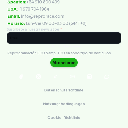
Spanien:
+34 910 600 499
USA:
+1 978 704 1964
Email:
info@reprorace.com
Horario:
Lun-Vie 09:00–23:00 (GMT+2)
Suscribete a nuestra newsletter
*
Electronics Engineering
Reprogramación ECU &amp; TCU en todo tipo de vehículos
Abonnieren
Datenschutzrichtlinie
Nutzungsbedingungen
Cookie-Richtlinie