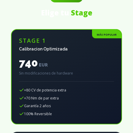
Elige tu
Stage
MÁS POPULAR
STAGE 1
Calibracion Optimizada
740
EUR
Sin modificaciones de hardware
+80 CV de potencia extra
+70 Nm de par extra
Garantía 2 años
100% Reversible