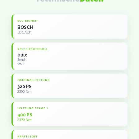
ECU-EINHEIT
BOSCH
EDC7U31
KESS3-PROTOKOLL
OBD:
Bench:
Boot:
ORIGINALLEISTUNG
320 PS
2300 Nm
LEISTUNG STAGE 1
400 PS
2370 Nm
KRAFTSTOFF