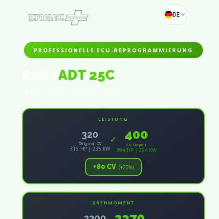
DE
PROFESSIONELLE ECU-REPROGRAMMIERUNG
Astra
ADT 25C
10.3L - 320cv | Camión | Diesel
LEISTUNG
400
320
✓
Original CV
CV Stage 1
315 HP | 235 KW
394 HP | 294 KW
+80 CV
(+25%)
DREHMOMENT
2370
2300