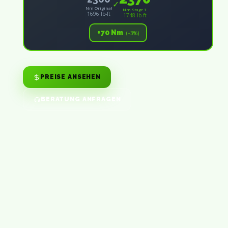
✓
Nm Original
Nm Stage 1
1696 lb-ft
1748 lb-ft
+70 Nm
(+3%)
PREISE ANSEHEN
BERATUNG ANFRAGEN