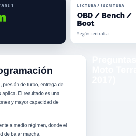
TAGE 1
LECTURA / ESCRITURA
m
OBD / Bench /
Boot
Según centralita
Preguntas
Moto Terra
rogramación
2017)
, presión de turbo, entrega de
 aplica. El resultado es una
iones y mayor capacidad de
mente a medio régimen, donde el
ad de bajar marcha.