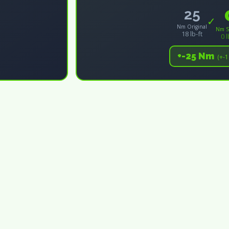
25
✓
Nm Original
Nm S
18 lb-ft
0 l
+-25 Nm
(+-