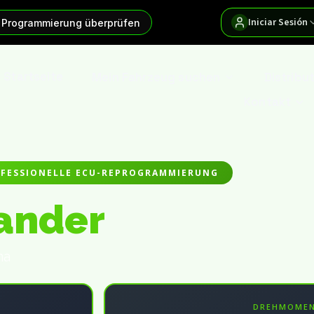
Iniciar Sesión
 Programmierung überprüfen
Startseite
Mein Fahrzeug suchen
Distribu
Kontakt
FESSIONELLE ECU-REPROGRAMMIERUNG
ander
na
DREHMOME