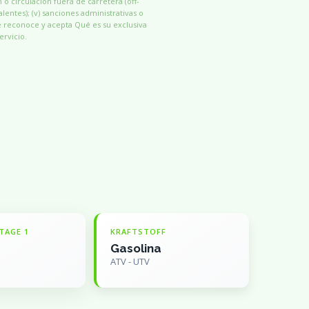
n o circulacion fuera de carretera (off-
alentes); (v) sanciones administrativas o
e reconoce y acepta Qué es su exclusiva
ervicio.
TAGE 1
KRAFTSTOFF
Gasolina
ATV - UTV