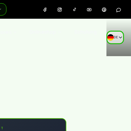
toren
Onlineshop
Schulung
DE
NT