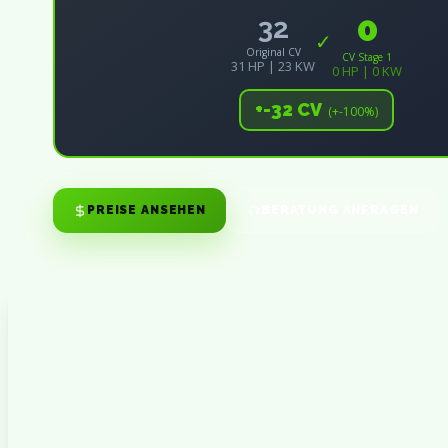
0
32
✓
Original CV
CV Stage 1
31 HP | 23 KW
0 HP | 0 KW
+-32 CV
(+-100%)
PREISE ANSEHEN
BERATUNG ANFRAGEN