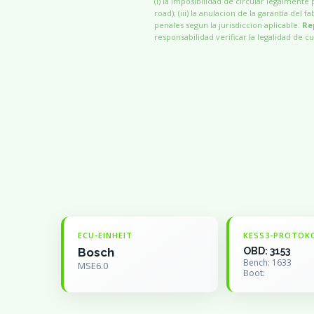
(i) la imposibilidad de circular legalmente 
road); (iii) la anulacion de la garantía del
penales segun la jurisdiccion aplicable.
Re
responsabilidad verificar la legalidad de cu
ECU-EINHEIT
KESS3-PROTOK
Bosch
OBD: 3153
Bench: 1633
MSE6.0
Boot: