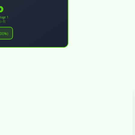
0
tage 1
b-ft
100%)