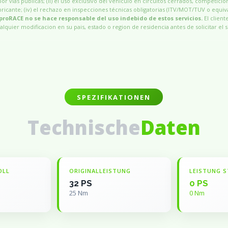
por vias publicas; (ii) el uso exclusivo del vehículo en circuitos cerrados, competicio
 fabricante; (iv) el rechazo en inspecciones técnicas obligatorias (ITV/MOT/TUV o equiv
proRACE no se hace responsable del uso indebido de estos servicios.
El client
alquier modificacion en su pais, estado o region de residencia antes de solicitar el s
SPEZIFIKATIONEN
Technische
Daten
OLL
ORIGINALLEISTUNG
LEISTUNG S
32 PS
0 PS
25 Nm
0 Nm