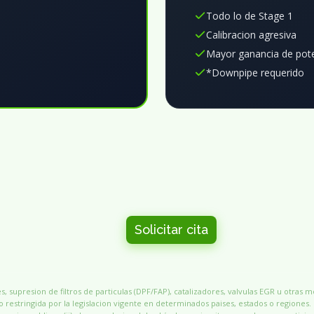
Todo lo de Stage 1
Calibracion agresiva
Mayor ganancia de pot
*Downpipe requerido
Solicitar cita
, supresion de filtros de particulas (DPF/FAP), catalizadores, valvulas EGR u otras 
 restringida por la legislacion vigente en determinados paises, estados o regiones.