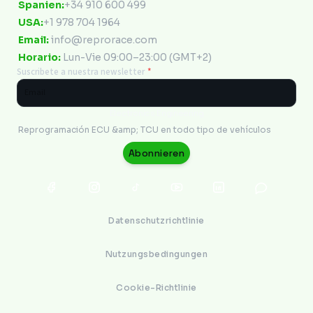
Spanien:
+34 910 600 499
USA:
+1 978 704 1964
Email:
info@reprorace.com
Horario:
Lun-Vie 09:00–23:00 (GMT+2)
Suscribete a nuestra newsletter
*
Electronics Engineering
Reprogramación ECU &amp; TCU en todo tipo de vehículos
Abonnieren
Datenschutzrichtlinie
Nutzungsbedingungen
Cookie-Richtlinie