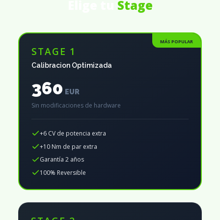
Elige tu
Stage
MÁS POPULAR
STAGE 1
Calibracion Optimizada
360
EUR
Sin modificaciones de hardware
+6 CV de potencia extra
+10 Nm de par extra
Garantía 2 años
100% Reversible