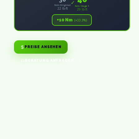
✓
Nm Original
Nm Stage 1
22 lb-ft
29 lb-ft
+10 Nm
(+33.3%)
PREISE ANSEHEN
BERATUNG ANFRAGEN