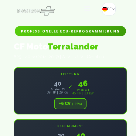
DE
PROFESSIONELLE ECU-REPROGRAMMIERUNG
CF Moto
Terralander
625 - 40cv (2014-2017) | ATV - UTV | Gasolina
LEISTUNG
46
40
✓
Original CV
CV Stage 1
39 HP | 29 KW
45 HP | 33 KW
+6 CV
(+15%)
DREHMOMENT
40
30