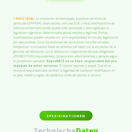
* AVISO LEGAL:
La instalacion de downpipes, supresion de filtros de
particulas (DPF/FAP), catalizadores, valvulas EGR u otras modificaciones de
sistemas anticontaminantes puede estar prohibida o restringida por la
legislacion vigente en determinados paises, estados o regiones. Dichas
modificaciones pueden resultar en: (i) la imposibilidad de circular legalmente
por vias publicas; (ii) el uso exclusivo del vehículo en circuitos cerrados,
competicion o circulacion fuera de carretera (off-road); (iii) la anulacion de la
garantía del fabricante; (iv) el rechazo en inspecciones técnicas obligatorias
(ITV/MOT/TUV o equivalentes); (v) sanciones administrativas o penales segun
la jurisdiccion aplicable.
ReproRACE no se hace responsable del uso
indebido de estos servicios.
El cliente reconoce y acepta Qué es su
exclusiva responsabilidad verificar la legalidad de cualquier modificacion en
su pais, estado o region de residencia antes de solicitar el servicio.
SPEZIFIKATIONEN
Technische
Daten