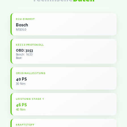
ECU-EINHEIT
Bosch
MSE6.0
KESS3-PROTOKOLL
OBD: 3153
Bench: 1633
Boot:
ORIGINALLEISTUNG
40 PS
30 Nm
LEISTUNG STAGE 1
46 PS
40 Nm
KRAFTSTOFF