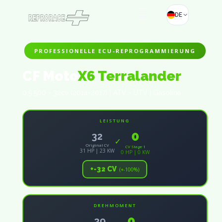
DE
PROFESSIONELLE ECU-REPROGRAMMIERUNG
CF Moto
X6 Terralander
0.5 500 - 32cv (2014-2017) | ATV - UTV | Gasolina
LEISTUNG
0
32
✓
Original CV
CV Stage 1
31 HP | 23 KW
0 HP | 0 KW
+-32 CV
(+-100%)
DREHMOMENT
0
39