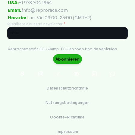
USA:
+1 978 704 1964
Email:
info@reprorace.com
Horario:
Lun-Vie 09:00–23:00 (GMT+2)
Suscribete a nuestra newsletter
*
Electronics Engineering
Reprogramación ECU &amp; TCU en todo tipo de vehículos
Abonnieren
Datenschutzrichtlinie
Nutzungsbedingungen
Cookie-Richtlinie
Impressum