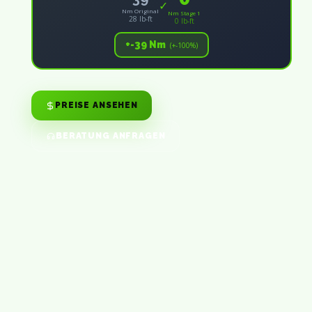
✓
Nm Original
Nm Stage 1
28 lb-ft
0 lb-ft
+-39 Nm
(+-100%)
PREISE ANSEHEN
BERATUNG ANFRAGEN