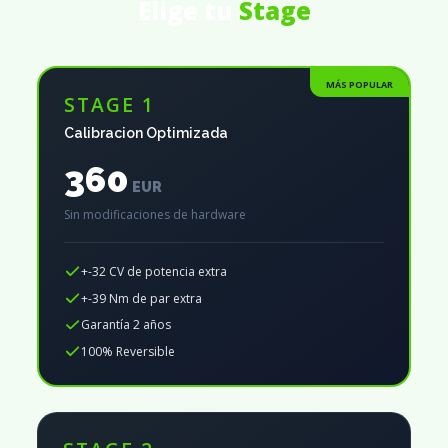
Elige tu
Stage
MÁS POPULAR
STAGE 1
Calibracion Optimizada
360
EUR
Sin modificaciones de hardware
+-32 CV de potencia extra
+-39 Nm de par extra
Garantía 2 años
100% Reversible