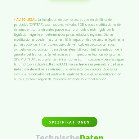
* AVISO LEGAL:
La instalacion de downpipes, supresion de filtros de
particulas (DPF/FAP), catalizadores, valvulas EGR u otras modificaciones de
sistemas anticontaminantes puede estar prohibida o restringida por la
legislacion vigente en determinados paises, estados o regiones. Dichas
modificaciones pueden resultar en: (i) la imposibilidad de circular legalmente
por vias publicas; (ii) el uso exclusivo del vehículo en circuitos cerrados,
competicion o circulacion fuera de carretera (off-road); (iii) la anulacion de la
garantía del fabricante; (iv) el rechazo en inspecciones técnicas obligatorias
(ITV/MOT/TUV o equivalentes); (v) sanciones administrativas o penales segun
la jurisdiccion aplicable.
ReproRACE no se hace responsable del uso
indebido de estos servicios.
El cliente reconoce y acepta Qué es su
exclusiva responsabilidad verificar la legalidad de cualquier modificacion en
su pais, estado o region de residencia antes de solicitar el servicio.
SPEZIFIKATIONEN
Technische
Daten