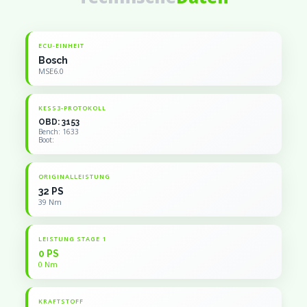
ECU-EINHEIT
Bosch
MSE6.0
KESS3-PROTOKOLL
OBD: 3153
Bench: 1633
Boot:
ORIGINALLEISTUNG
32 PS
39 Nm
LEISTUNG STAGE 1
0 PS
0 Nm
KRAFTSTOFF