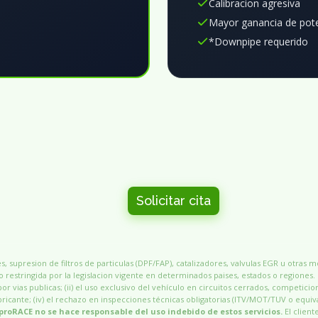
Calibracion agresiva
Mayor ganancia de pot
*Downpipe requerido
Solicitar cita
, supresion de filtros de particulas (DPF/FAP), catalizadores, valvulas EGR u otras 
 restringida por la legislacion vigente en determinados paises, estados o regiones.
por vias publicas; (ii) el uso exclusivo del vehículo en circuitos cerrados, competicio
 fabricante; (iv) el rechazo en inspecciones técnicas obligatorias (ITV/MOT/TUV o equiv
proRACE no se hace responsable del uso indebido de estos servicios.
El client