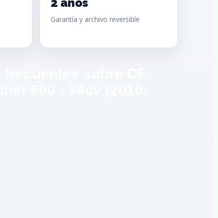
2 años
Garantía y archivo reversible
 frecuentes sobre CF
her 600 - 34cv (2010-