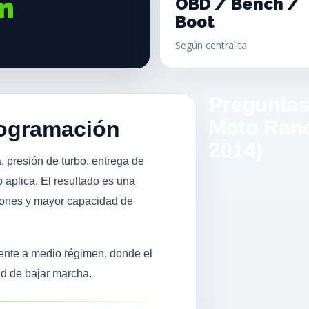
m
OBD / Bench /
Boot
Según centralita
Preguntas
Moto Ranc
rogramación
2014)
, presión de turbo, entrega de
 aplica. El resultado es una
iones y mayor capacidad de
mente a medio régimen, donde el
ad de bajar marcha.