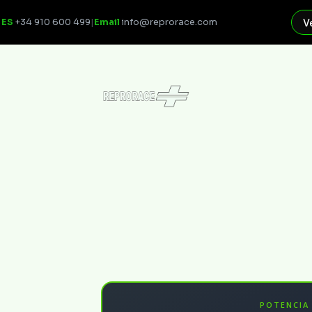
ES
+34 910 600 499
|
Email
info@reprorace.com
V
POTENCIA