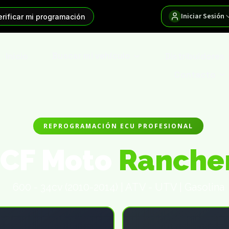
Iniciar Sesión
erificar mi programación
Inicio
Buscar mi vehículo
Distribuidores
Contacto
REPROGRAMACIÓN ECU PROFESIONAL
CF Moto
Ranche
600 - 34cv (2010-2014) | ATV - UTV | Gasolina