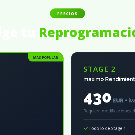
PRECIOS
ige tu
Reprogramaci
MÁS POPULAR
STAGE 2
máximo Rendimien
430
EUR + iv
Requiere modificaciones 
Todo lo de Stage 1