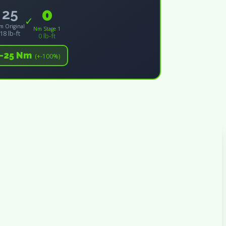
0
25
✓
m Original
Nm Stage 1
18 lb-ft
0 lb-ft
+-25 Nm
(+-100%)