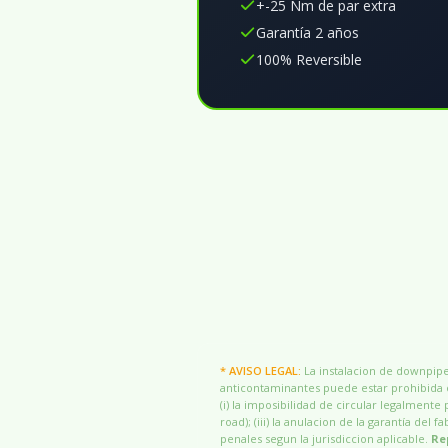
+-25 Nm de par extra
Garantía 2 años
100% Reversible
* AVISO LEGAL:
La instalacion de downpipes
anticontaminantes puede estar prohibida o
(i) la imposibilidad de circular legalmente 
road); (iii) la anulacion de la garantía del
penales segun la jurisdiccion aplicable.
Re