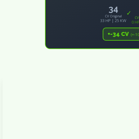
34
✓
CV Original
CV
33 HP | 25 KW
0 H
+-34 CV
(+-1