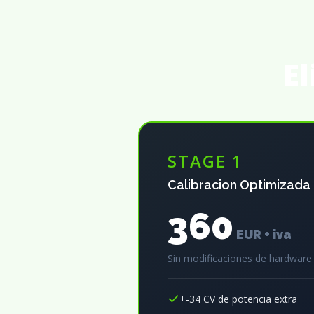
El
STAGE 1
Calibracion Optimizada
360
EUR + iva
Sin modificaciones de hardware
+-34 CV de potencia extra