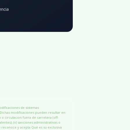
encia
modificaciones de sistemas
 Dichas modificaciones pueden resultar en:
n o circulacion fuera de carretera (off-
alentes); (v) sanciones administrativas o
e reconoce y acepta Qué es su exclusiva