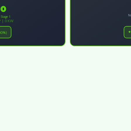
0
N
 Stage 1
P | 0 KW
00%)