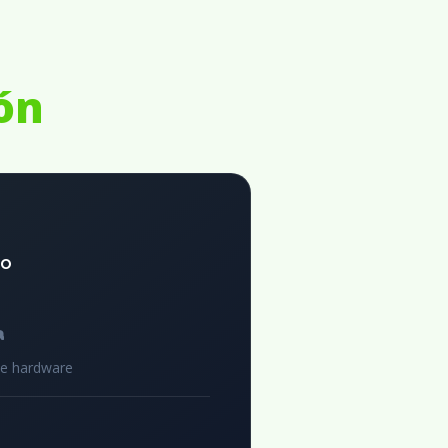
ón
to
a
de hardware