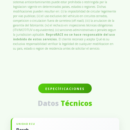
sistemas anticontaminantes puede estar prohibida o restringida por la
legislacion vigente en determinados paises, estados o regiones. Dichas
modificaciones pueden resultar en: (i) la imposibilidad de circular legalmente
por vias publicas; (ii) el uso exclusivo del vehículo en circuitos cerrados,
competicion o circulacion fuera de carretera (off-road); (iii) la anulacion de la
garantía del fabricante; (iv) el rechazo en inspecciones técnicas obligatorias
(ITV/MOT/TUV o equivalentes); (v) sanciones administrativas o penales segun
la jurisdiccion aplicable.
ReproRACE no se hace responsable del uso
indebido de estos servicios.
El cliente reconoce y acepta Qué es su
exclusiva responsabilidad verificar la legalidad de cualquier modificacion en
su pais, estado o region de residencia antes de solicitar el servicio.
ESPECÍFICACIONES
Datos
Técnicos
UNIDAD ECU