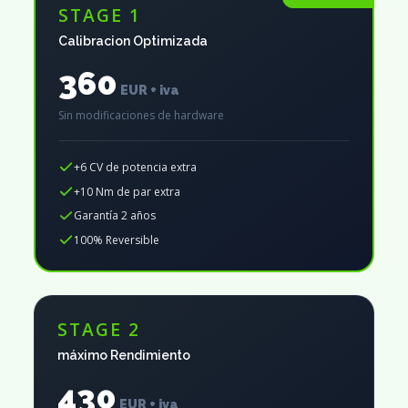
STAGE 1
Calibracion Optimizada
360
EUR + iva
Sin modificaciones de hardware
+6 CV de potencia extra
+10 Nm de par extra
Garantía 2 años
100% Reversible
STAGE 2
máximo Rendimiento
430
EUR + iva