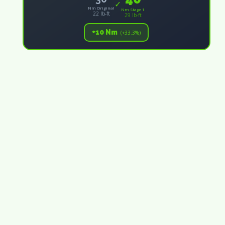
✓
Nm Original
Nm Stage 1
22 lb-ft
29 lb-ft
+10 Nm
(+33.3%)