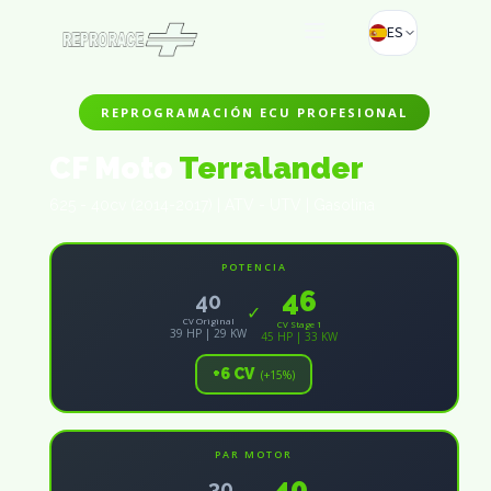
ES
REPROGRAMACIÓN ECU PROFESIONAL
CF Moto
Terralander
625 - 40cv (2014-2017) | ATV - UTV | Gasolina
POTENCIA
46
40
✓
CV Original
CV Stage 1
39 HP | 29 KW
45 HP | 33 KW
+6 CV
(+15%)
PAR MOTOR
40
30