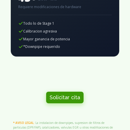
Requiere modificaciones de hardware
Todo lo de Stage 1
Calibracion agresiva
Mayor ganancia de potencia
*Downpipe requerido
Solicitar cita
* AVISO LEGAL:
La instalacion de downpipes, supresion de filtros de
particulas (DPF/FAP), catalizadores, valvulas EGR u otras modificaciones de