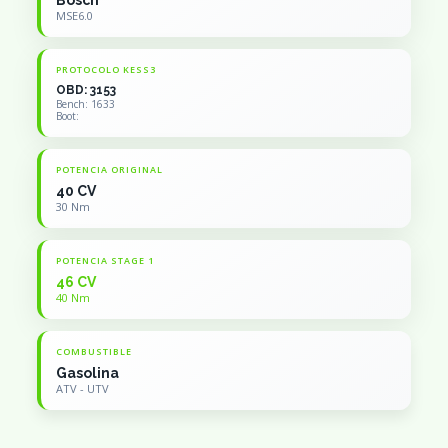
Bosch
MSE6.0
PROTOCOLO KESS3
OBD: 3153
Bench: 1633
Boot:
POTENCIA ORIGINAL
40 CV
30 Nm
POTENCIA STAGE 1
46 CV
40 Nm
COMBUSTIBLE
Gasolina
ATV - UTV