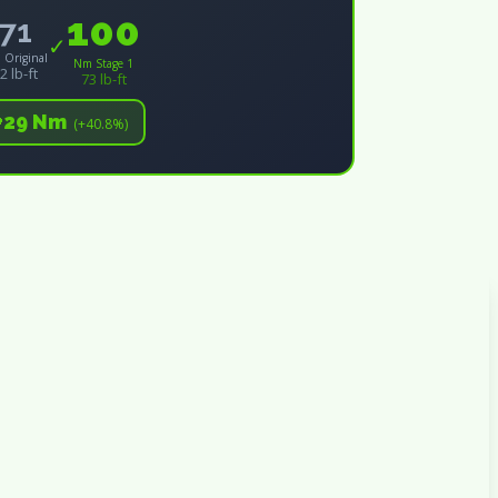
100
71
✓
 Original
Nm Stage 1
2 lb-ft
73 lb-ft
+29 Nm
(+40.8%)