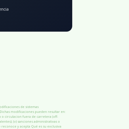
encia
modificaciones de sistemas
 Dichas modificaciones pueden resultar en:
n o circulacion fuera de carretera (off-
alentes); (v) sanciones administrativas o
e reconoce y acepta Qué es su exclusiva