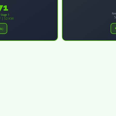
71
Nm
 Stage 1
5
P | 52 KW
%)