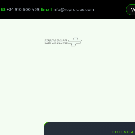
ES
+34 910 600 499
|
Email
info@reprorace.com
V
POTENCIA