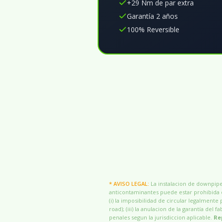
+29 Nm de par extra
Garantía 2 años
100% Reversible
* AVISO LEGAL:
La instalacion de downpipes
anticontaminantes puede estar prohibida o
(i) la imposibilidad de circular legalmente 
road); (iii) la anulacion de la garantía del
penales segun la jurisdiccion aplicable.
Re