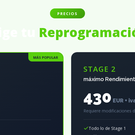
PRECIOS
ige tu
Reprogramaci
MÁS POPULAR
STAGE 2
máximo Rendimien
430
EUR + iv
Requiere modificaciones 
Todo lo de Stage 1