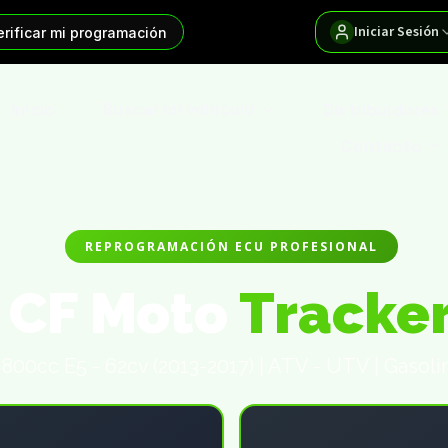
Iniciar Sesión
erificar mi programación
Inicio
Buscar mi vehículo
Distribuidores
Contacto
REPROGRAMACIÓN ECU PROFESIONAL
CF Moto
Tracke
800cc E5 - 62cv (2013-2017) | ATV - UTV | Gasoli