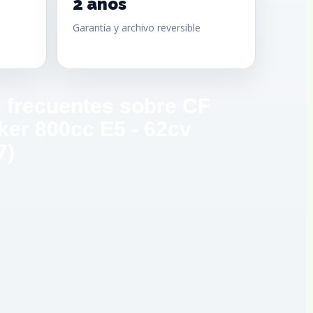
2 años
Garantía y archivo reversible
 frecuentes sobre CF
ker 800cc E5 - 62cv
7)