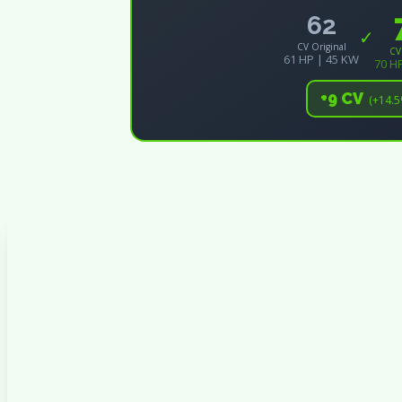
62
✓
CV Original
CV
61 HP | 45 KW
70 H
+9 CV
(+14.5