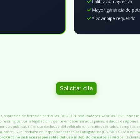
Calibracion agresiva
Mayor ganancia de pot
*Downpipe requerido
Solicitar cita
, supresion de filtros de particulas (DPF/FAP), catalizadores, valvulas EGR u otras 
 restringida por la legislacion vigente en determinados paises, estados o regiones.
por vias publicas; (ii) el uso exclusivo del vehículo en circuitos cerrados, competicio
 fabricante; (iv) el rechazo en inspecciones técnicas obligatorias (ITV/MOT/TUV o equiv
proRACE no se hace responsable del uso indebido de estos servicios.
El client