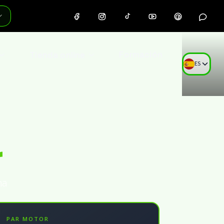
Tienda online
Formación
ES
r
na
PAR MOTOR