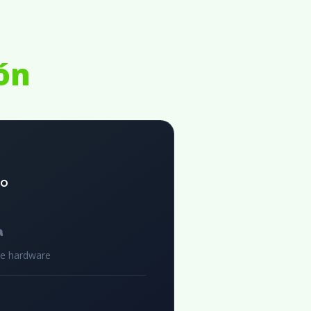
ón
to
a
de hardware