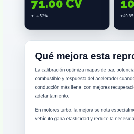
71.00 CV
1
+14.52%
+40.8
Qué mejora esta rep
La calibración optimiza mapas de par, potencia
combustible y respuesta del acelerador cuando
conducción más llena, con mejores recuperac
adelantamiento.
En motores turbo, la mejora se nota especial
vehículo gana elasticidad y reduce la necesid