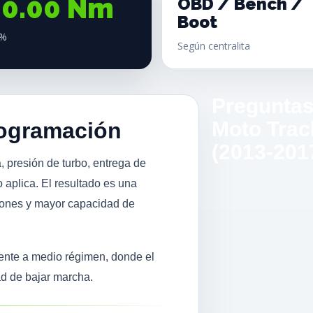
00.00 Nm
OBD / Bench /
Boot
5%
Según centralita
Preguntas
Moto Trac
rogramación
(2013-201
, presión de turbo, entrega de
 aplica. El resultado es una
iones y mayor capacidad de
mente a medio régimen, donde el
ad de bajar marcha.