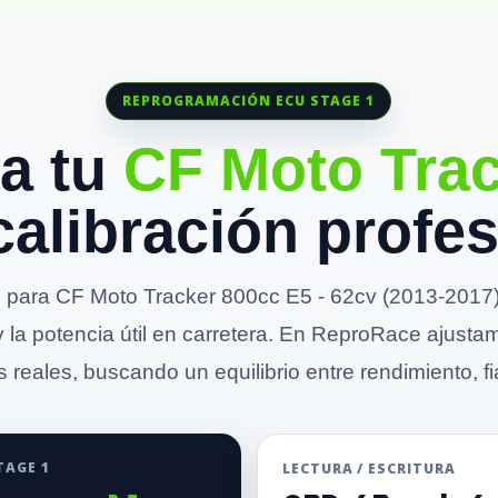
REPROGRAMACIÓN ECU STAGE 1
a tu
CF Moto Tra
calibración profes
para CF Moto Tracker 800cc E5 - 62cv (2013-2017) 
y la potencia útil en carretera. En ReproRace ajusta
 reales, buscando un equilibrio entre rendimiento, fia
TAGE 1
LECTURA / ESCRITURA