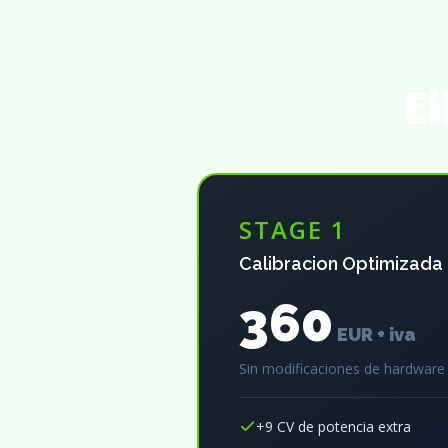
El
STAGE 1
Calibracion Optimizada
360
EUR + iva
Sin modificaciones de hardware
+9 CV de potencia extra