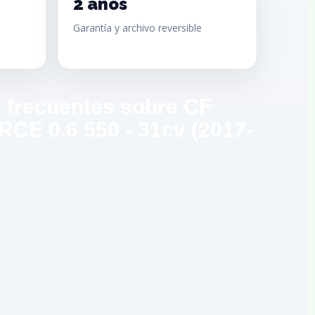
2 años
Garantía y archivo reversible
 frecuentes sobre CF
CE 0.6 550 - 31cv (2017-