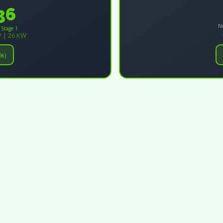
36
N
 Stage 1
P | 26 KW
%)