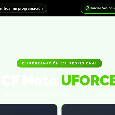
Iniciar Sesión
erificar mi programación
Inicio
Buscar mi vehículo
Distribuidores
Contacto
REPROGRAMACIÓN ECU PROFESIONAL
CF Moto
UFORC
0.6 550 - 31cv (2017-2020) | ATV - UTV | Gasolin