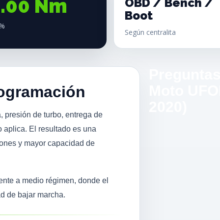
9.00 Nm
OBD / Bench /
Boot
8%
Según centralita
Preguntas
Moto UFOR
rogramación
2020)
, presión de turbo, entrega de
 aplica. El resultado es una
iones y mayor capacidad de
mente a medio régimen, donde el
ad de bajar marcha.