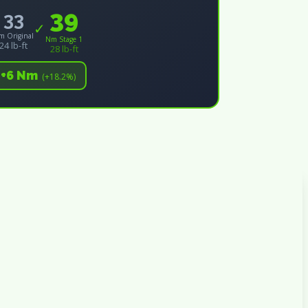
39
33
✓
m Original
Nm Stage 1
24 lb-ft
28 lb-ft
+6 Nm
(+18.2%)