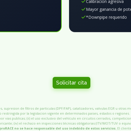
Calibracion agresiva
Mayor ganancia de pot
*Downpipe requerido
Solicitar cita
, supresion de filtros de particulas (DPF/FAP), catalizadores, valvulas EGR u otras 
 restringida por la legislacion vigente en determinados paises, estados o regiones.
por vias publicas; (ii) el uso exclusivo del vehículo en circuitos cerrados, competicio
 fabricante; (iv) el rechazo en inspecciones técnicas obligatorias (ITV/MOT/TUV o equiv
proRACE no se hace responsable del uso indebido de estos servicios.
El client