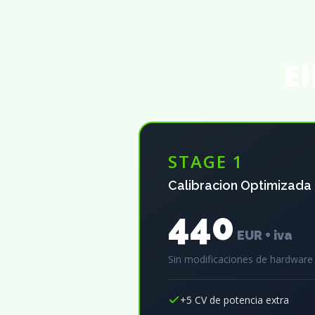
El
STAGE 1
Calibracion Optimizada
440
EUR + iva
Sin modificaciones de hardware
+5 CV de potencia extra