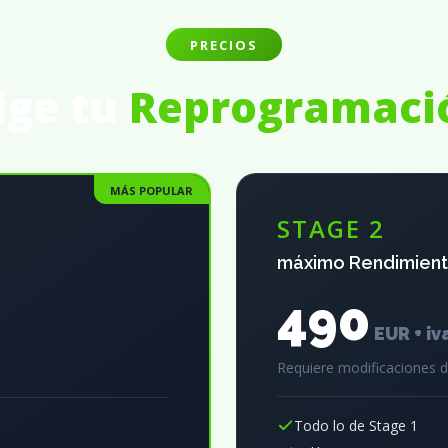
PRECIOS
ige tu
Reprogramaci
MÁS POPULAR
STAGE 2
máximo Rendimien
490
EUR + iv
Requiere modificaciones 
Todo lo de Stage 1