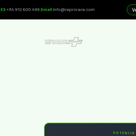
ES
+34 910 600 499
|
Email
info@reprorace.com
V
POTENCIA