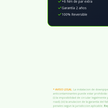
+6 Nm de par extra
Garantía 2 años
100% Reversible
* AVISO LEGAL:
La instalacion de downpipes
anticontaminantes puede estar prohibida o
(i) la imposibilidad de circular legalmente 
road); (iii) la anulacion de la garantía del
penales segun la jurisdiccion aplicable.
Re