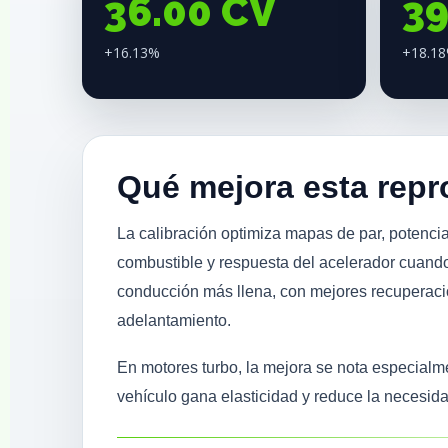
36.00 CV
3
+16.13%
+18.1
Qué mejora esta rep
La calibración optimiza mapas de par, potencia
combustible y respuesta del acelerador cuando
conducción más llena, con mejores recuperac
adelantamiento.
En motores turbo, la mejora se nota especial
vehículo gana elasticidad y reduce la necesid