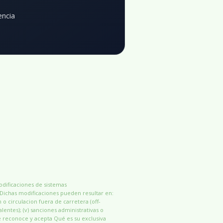
encia
modificaciones de sistemas
 Dichas modificaciones pueden resultar en:
n o circulacion fuera de carretera (off-
alentes); (v) sanciones administrativas o
e reconoce y acepta Qué es su exclusiva