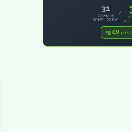
31
✓
CV Original
CV
30 HP | 22 KW
35 H
+5 CV
(+16.1