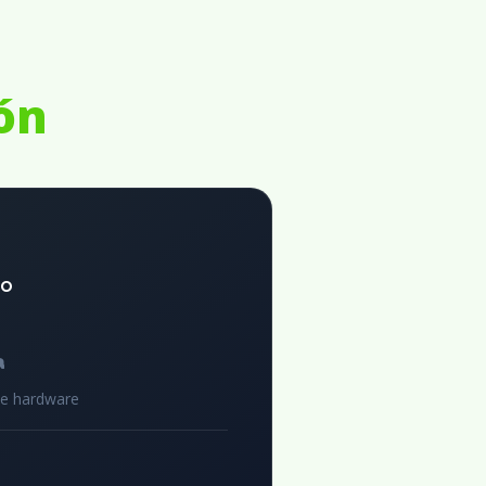
ón
to
a
de hardware