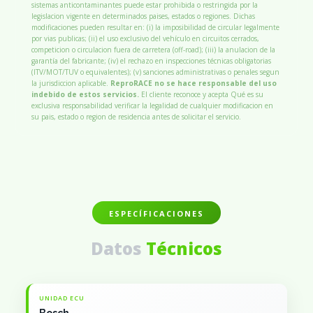
sistemas anticontaminantes puede estar prohibida o restringida por la
legislacion vigente en determinados paises, estados o regiones. Dichas
modificaciones pueden resultar en: (i) la imposibilidad de circular legalmente
por vias publicas; (ii) el uso exclusivo del vehículo en circuitos cerrados,
competicion o circulacion fuera de carretera (off-road); (iii) la anulacion de la
garantía del fabricante; (iv) el rechazo en inspecciones técnicas obligatorias
(ITV/MOT/TUV o equivalentes); (v) sanciones administrativas o penales segun
la jurisdiccion aplicable.
ReproRACE no se hace responsable del uso
indebido de estos servicios.
El cliente reconoce y acepta Qué es su
exclusiva responsabilidad verificar la legalidad de cualquier modificacion en
su pais, estado o region de residencia antes de solicitar el servicio.
ESPECÍFICACIONES
Datos
Técnicos
UNIDAD ECU