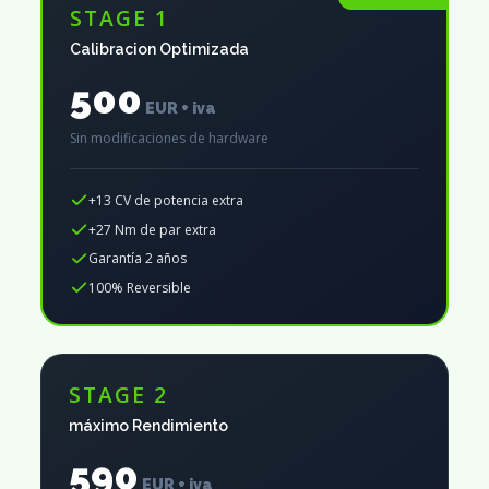
STAGE 1
Calibracion Optimizada
500
EUR + iva
Sin modificaciones de hardware
+13 CV de potencia extra
+27 Nm de par extra
Garantía 2 años
100% Reversible
STAGE 2
máximo Rendimiento
590
EUR + iva