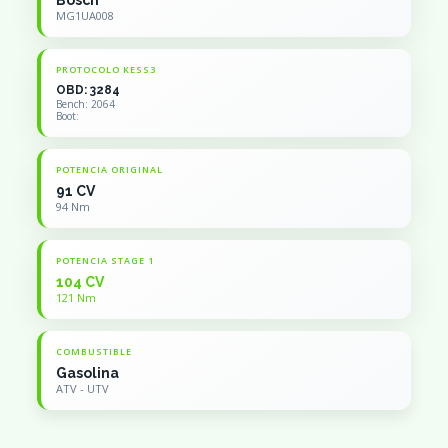
Bosch
MG1UA008
PROTOCOLO KESS3
OBD: 3284
Bench: 2064
Boot:
POTENCIA ORIGINAL
91 CV
94 Nm
POTENCIA STAGE 1
104 CV
121 Nm
COMBUSTIBLE
Gasolina
ATV - UTV