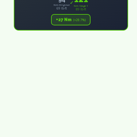
✓
Nm Original
Nm Stage 1
69 lb-ft
89 lb-ft
+27 Nm
(+28.7%)