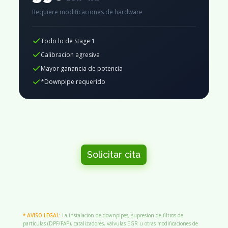
Requiere modificaciones de hardware
Todo lo de Stage 1
Calibracion agresiva
Mayor ganancia de potencia
*Downpipe requerido
Solicitar cita
* AVISO LEGAL:
La instalacion de downpipes, supresion de filtros de
particulas (DPF/FAP), catalizadores, valvulas EGR u otras modificaciones de