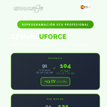
ES
REPROGRAMACIÓN ECU PROFESIONAL
CF Moto
UFORCE
U10 PRO - 91cv (2025-2025) | ATV - UTV | Gasolina
POTENCIA
104
91
✓
CV Original
CV Stage 1
89 HP | 66 KW
102 HP | 76 KW
+13 CV
(+14.3%)
PAR MOTOR
121
94