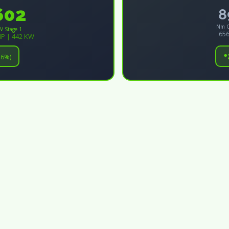
602
8
Nm O
V Stage 1
656
HP | 442 KW
.6%)