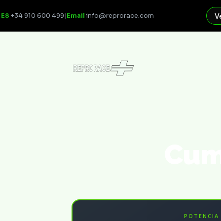
ES
+34 910 600 499
|
Email
info@reprorace.com
V
Cu
POTENCIA