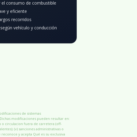
r el consumo de combustible
ve y eficiente
largos recorridos
 según vehículo y conducción
modificaciones de sistemas
 Dichas modificaciones pueden resultar en:
n o circulacion fuera de carretera (off-
alentes); (v) sanciones administrativas o
e reconoce y acepta Qué es su exclusiva