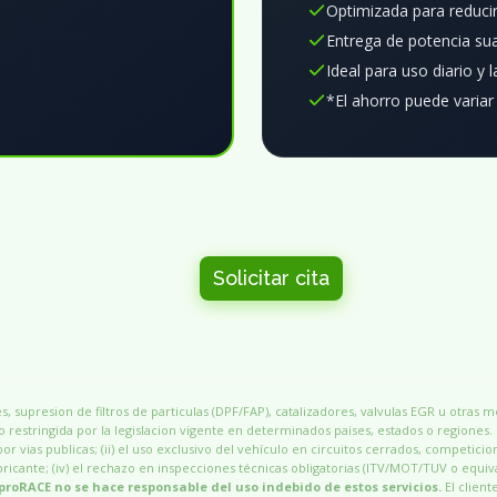
Optimizada para reduci
Entrega de potencia sua
Ideal para uso diario y 
*El ahorro puede variar
Solicitar cita
, supresion de filtros de particulas (DPF/FAP), catalizadores, valvulas EGR u otras 
 restringida por la legislacion vigente en determinados paises, estados o regiones.
por vias publicas; (ii) el uso exclusivo del vehículo en circuitos cerrados, competicio
 fabricante; (iv) el rechazo en inspecciones técnicas obligatorias (ITV/MOT/TUV o equiv
proRACE no se hace responsable del uso indebido de estos servicios.
El client