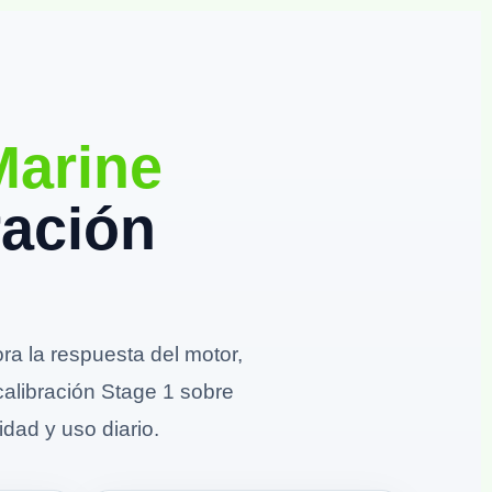
arine
ración
 la respuesta del motor,
calibración Stage 1 sobre
idad y uso diario.