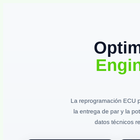
Optim
Engi
La reprogramación ECU p
la entrega de par y la p
datos técnicos re