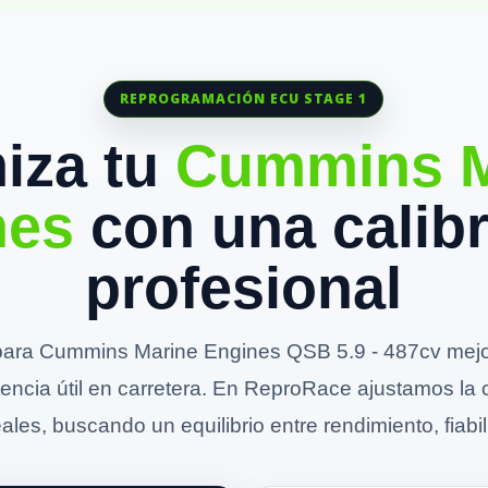
REPROGRAMACIÓN ECU STAGE 1
iza tu
Cummins M
nes
con una calib
profesional
ara Cummins Marine Engines QSB 5.9 - 487cv mejora
otencia útil en carretera. En ReproRace ajustamos la 
ales, buscando un equilibrio entre rendimiento, fiabil