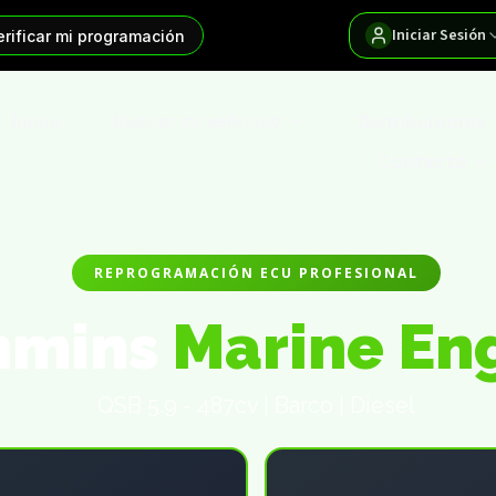
Iniciar Sesión
erificar mi programación
Inicio
Buscar mi vehículo
Distribuidores
Contacto
REPROGRAMACIÓN ECU PROFESIONAL
mmins
Marine En
QSB 5.9 - 487cv | Barco | Diesel