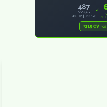
487
✓
CV Original
C
480 HP | 358 KW
593 
+115 CV
(+23