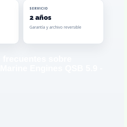
SERVICIO
2 años
Garantía y archivo reversible
 frecuentes sobre
arine Engines QSB 5.9 -