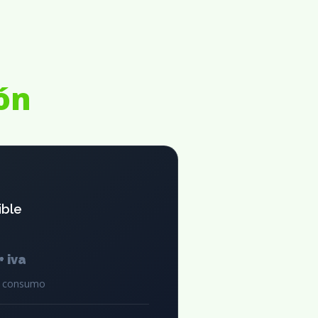
ón
ible
+ iva
el consumo