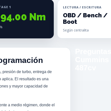
TAGE 1
LECTURA / ESCRITURA
094.00 Nm
OBD / Bench /
Boot
2%
Según centralita
Preguntas
Cummins M
rogramación
487cv
, presión de turbo, entrega de
 aplica. El resultado es una
iones y mayor capacidad de
mente a medio régimen, donde el