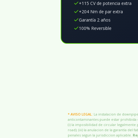
+115 CV de potencia extra
+204 Nm de par extra
Garantía 2 años
100% Reversible
* AVISO LEGAL:
La instalacion de downpipes
anticontaminantes puede estar prohibida o
(i) la imposibilidad de circular legalmente 
road); (iii) la anulacion de la garantía del
penales segun la jurisdiccion aplicable.
Re