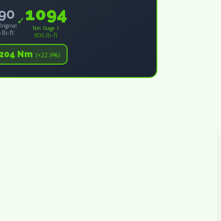
1094
90
✓
riginal
Nm Stage 1
 lb-ft
806 lb-ft
+204 Nm
(+22.9%)