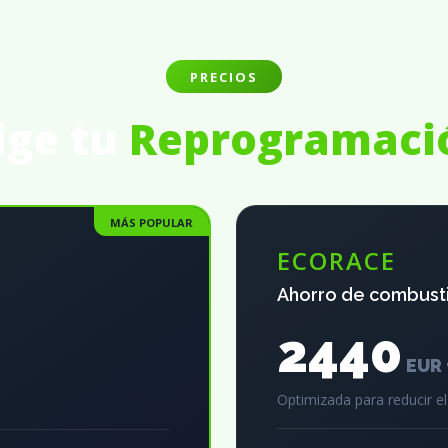
PRECIOS
ige tu
Reprogramaci
MÁS POPULAR
ECORACE
Ahorro de combust
2440
EUR 
Optimizada para reducir 