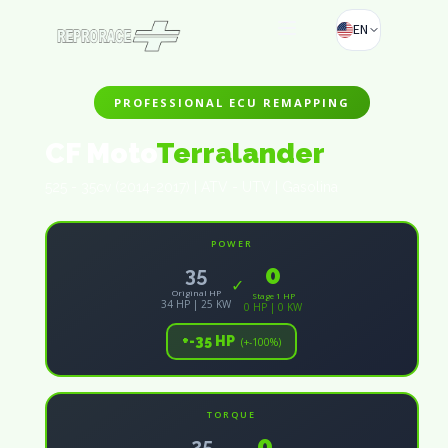
EN
PROFESSIONAL ECU REMAPPING
CF Moto
Terralander
525 - 35cv (2014-2017) | ATV - UTV | Gasolina
POWER
0
35
✓
Original HP
Stage 1 HP
34 HP | 25 KW
0 HP | 0 KW
+-35 HP
(+-100%)
TORQUE
0
25