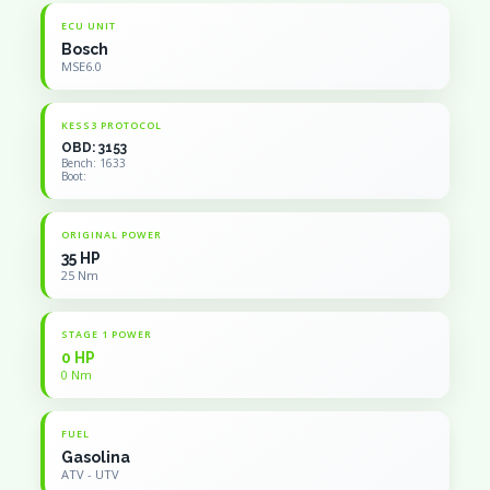
ECU UNIT
Bosch
MSE6.0
KESS3 PROTOCOL
OBD: 3153
Bench: 1633
Boot:
ORIGINAL POWER
35 HP
25 Nm
STAGE 1 POWER
0 HP
0 Nm
FUEL
Gasolina
ATV - UTV