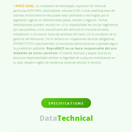
* AVISO LEGAL:
La instalacion de downpipes, supresion de filtros de
particulas (DPF/FAP), catalizadores, valvulas EGR u otras modificaciones de
sistemas anticontaminantes puede estar prohibida o restringida por la
legislacion vigente en determinados paises, estados o regiones. Dichas
modificaciones pueden resultar en: (i) la imposibilidad de circular legalmente
por vias publicas; (ii) el uso exclusivo del vehículo en circuitos cerrados,
competicion o circulacion fuera de carretera (off-road); (iii) la anulacion de la
garantía del fabricante; (iv) el rechazo en inspecciones técnicas obligatorias
(ITV/MOT/TUV o equivalentes); (v) sanciones administrativas o penales segun
la jurisdiccion aplicable.
ReproRACE no se hace responsable del uso
indebido de estos servicios.
El cliente reconoce y acepta Qué es su
exclusiva responsabilidad verificar la legalidad de cualquier modificacion en
su pais, estado o region de residencia antes de solicitar el servicio.
SPECIFICATIONS
Data
Technical