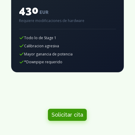
430
EUR
Requiere modificaciones de hardware
Todo lo de Stage 1
Calibracion agresiva
Mayor ganancia de potencia
*Downpipe requerido
Solicitar cita