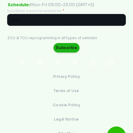
Schedule:
Mon-Fri 09:00–23:00 (GMT+2)
Suscribete a nuestra newsletter
*
Electronics Engineering
ECU & TCU reprogramming in all types of vehicles
Subscribe
Privacy Policy
Terms of Use
Cookie Policy
Legal Notice