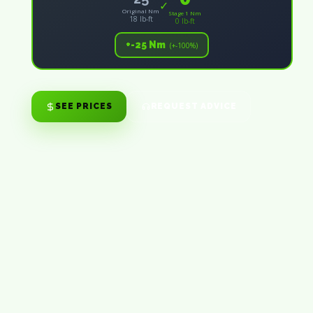
✓
Original Nm
Stage 1 Nm
18 lb-ft
0 lb-ft
+-25 Nm
(+-100%)
SEE PRICES
REQUEST ADVICE