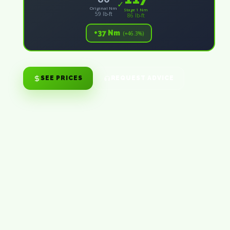
✓
Original Nm
Stage 1 Nm
59 lb-ft
86 lb-ft
+37 Nm
(+46.3%)
SEE PRICES
REQUEST ADVICE