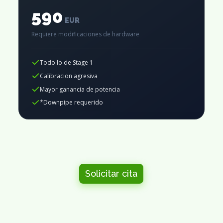
590
EUR
Requiere modificaciones de hardware
Todo lo de Stage 1
Calibracion agresiva
Mayor ganancia de potencia
*Downpipe requerido
Solicitar cita