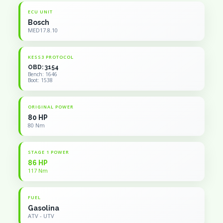
ECU UNIT
Bosch
MED17.8.10
KESS3 PROTOCOL
OBD: 3154
Bench: 1646
Boot: 1538
ORIGINAL POWER
80 HP
80 Nm
STAGE 1 POWER
86 HP
117 Nm
FUEL
Gasolina
ATV - UTV