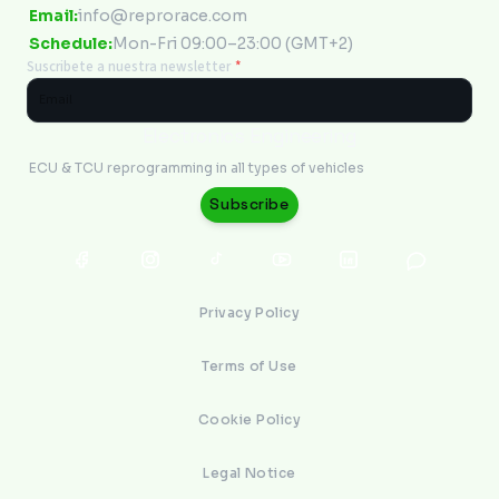
Email:
info@reprorace.com
Schedule:
Mon-Fri 09:00–23:00 (GMT+2)
Suscribete a nuestra newsletter
*
Electronics Engineering
ECU & TCU reprogramming in all types of vehicles
Subscribe
Privacy Policy
Terms of Use
Cookie Policy
Legal Notice