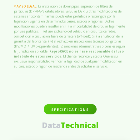
* AVISO LEGAL:
La instalacion de downpipes, supresion de filtros de
particulas (DPF/FAP), catalizadores, valvulas EGR u otras modificaciones de
sistemas anticontaminantes puede estar prohibida o restringida por la
legislacion vigente en determinados paises, estados o regiones. Dichas
modificaciones pueden resultar en: (i) la imposibilidad de circular legalmente
por vias publicas; (ii) el uso exclusivo del vehículo en circuitos cerrados,
competicion o circulacion fuera de carretera (off-road); (iii) la anulacion de la
garantía del fabricante; (iv) el rechazo en inspecciones técnicas obligatorias
(ITV/MOT/TUV o equivalentes); (v) sanciones administrativas o penales segun
la jurisdiccion aplicable.
ReproRACE no se hace responsable del uso
indebido de estos servicios.
El cliente reconoce y acepta Qué es su
exclusiva responsabilidad verificar la legalidad de cualquier modificacion en
su pais, estado o region de residencia antes de solicitar el servicio.
SPECIFICATIONS
Data
Technical