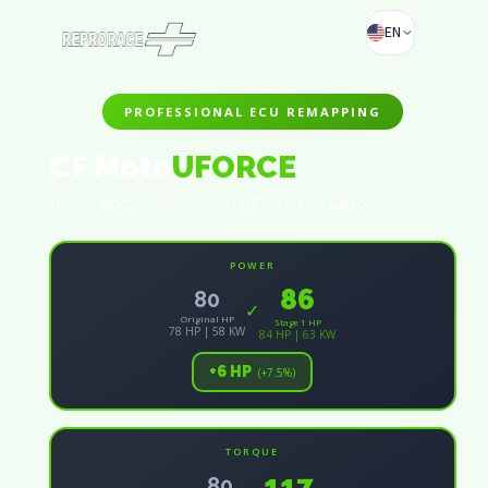
EN
PROFESSIONAL ECU REMAPPING
CF Moto
UFORCE
1000 - 80cv (2020-2023) | ATV - UTV | Gasolina
POWER
86
80
✓
Original HP
Stage 1 HP
78 HP | 58 KW
84 HP | 63 KW
+6 HP
(+7.5%)
TORQUE
117
80