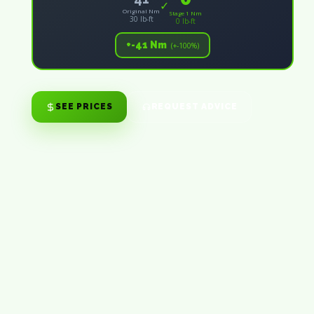
✓
Original Nm
Stage 1 Nm
30 lb-ft
0 lb-ft
+-41 Nm
(+-100%)
SEE PRICES
REQUEST ADVICE