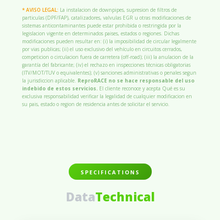
* AVISO LEGAL:
La instalacion de downpipes, supresion de filtros de
particulas (DPF/FAP), catalizadores, valvulas EGR u otras modificaciones de
sistemas anticontaminantes puede estar prohibida o restringida por la
legislacion vigente en determinados paises, estados o regiones. Dichas
modificaciones pueden resultar en: (i) la imposibilidad de circular legalmente
por vias publicas; (ii) el uso exclusivo del vehículo en circuitos cerrados,
competicion o circulacion fuera de carretera (off-road); (iii) la anulacion de la
garantía del fabricante; (iv) el rechazo en inspecciones técnicas obligatorias
(ITV/MOT/TUV o equivalentes); (v) sanciones administrativas o penales segun
la jurisdiccion aplicable.
ReproRACE no se hace responsable del uso
indebido de estos servicios.
El cliente reconoce y acepta Qué es su
exclusiva responsabilidad verificar la legalidad de cualquier modificacion en
su pais, estado o region de residencia antes de solicitar el servicio.
SPECIFICATIONS
Data
Technical