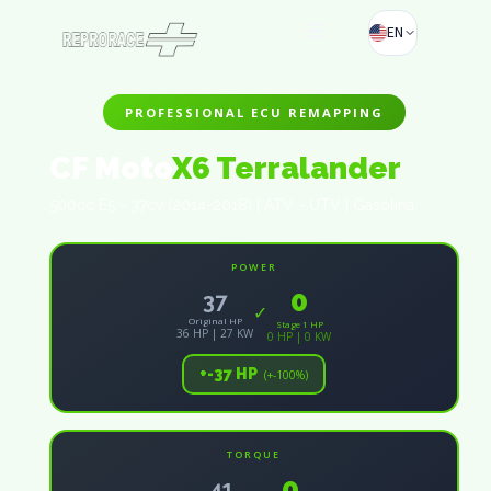
EN
PROFESSIONAL ECU REMAPPING
CF Moto
X6 Terralander
500cc E5 - 37cv (2014-2018) | ATV - UTV | Gasolina
POWER
0
37
✓
Original HP
Stage 1 HP
36 HP | 27 KW
0 HP | 0 KW
+-37 HP
(+-100%)
TORQUE
0
41