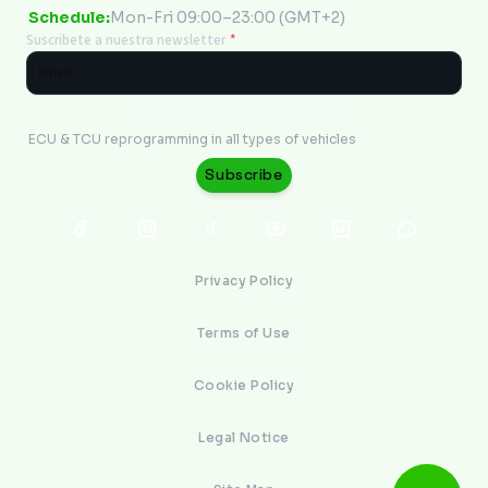
Schedule:
Mon-Fri 09:00–23:00 (GMT+2)
Suscribete a nuestra newsletter
*
Electronics Engineering
ECU & TCU reprogramming in all types of vehicles
Subscribe
Privacy Policy
Terms of Use
Cookie Policy
Legal Notice