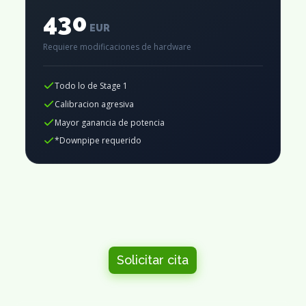
430
EUR
Requiere modificaciones de hardware
Todo lo de Stage 1
Calibracion agresiva
Mayor ganancia de potencia
*Downpipe requerido
Solicitar cita