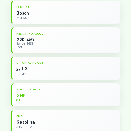
ECU UNIT
Bosch
MSE6.0
KESS3 PROTOCOL
OBD: 3153
Bench: 1633
Boot:
ORIGINAL POWER
37 HP
41 Nm
STAGE 1 POWER
0 HP
0 Nm
FUEL
Gasolina
ATV - UTV