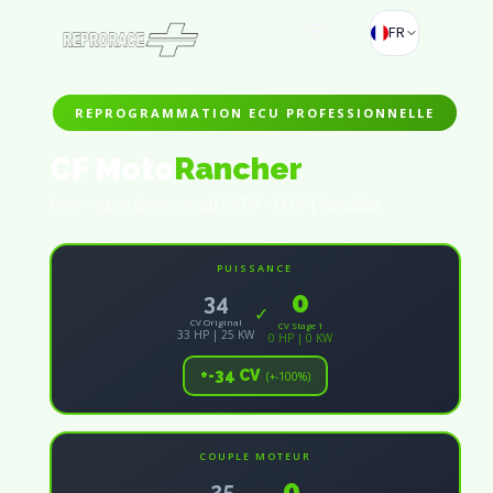
FR
REPROGRAMMATION ECU PROFESSIONNELLE
CF Moto
Rancher
600 - 34cv (2010-2014) | ATV - UTV | Gasolina
PUISSANCE
0
34
✓
CV Original
CV Stage 1
33 HP | 25 KW
0 HP | 0 KW
+-34 CV
(+-100%)
COUPLE MOTEUR
0
25