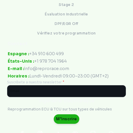
Stage 2
Évaluation industrielle
DPF/EGR Off
Vérifiez votre programmation
Contact
Espagne :
+34 910 600 499
États-Unis :
+1 978 704 1964
E-mail :
info@reprorace.com
Horaires :
Lundi-Vendredi 09:00–23:00 (GMT+2)
Suscribete a nuestra newsletter
*
Ingénierie Électronique
Reprogrammation ECU & TCU sur tous types de véhicules
M'inscrire