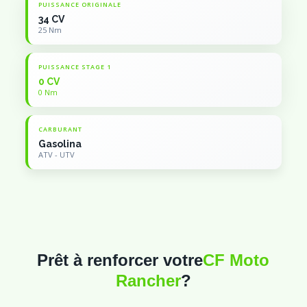
PUISSANCE ORIGINALE
34 CV
25 Nm
PUISSANCE STAGE 1
0 CV
0 Nm
CARBURANT
Gasolina
ATV - UTV
Prêt à renforcer votre
CF Moto
Rancher
?