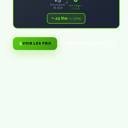
✓
Nm Original
Nm Stage 1
18 lb-ft
0 lb-ft
+-25 Nm
(+-100%)
VOIR LES PRIX
DEMANDER CONSEIL