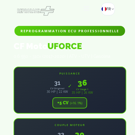
FR
REPROGRAMMATION ECU PROFESSIONNELLE
CF Moto
UFORCE
0.6 550 - 31cv (2017-2020) | ATV - UTV | Gasolina
PUISSANCE
36
31
✓
CV Original
CV Stage 1
30 HP | 22 KW
35 HP | 26 KW
+5 CV
(+16.1%)
COUPLE MOTEUR
39
33