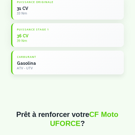
PUISSANCE ORIGINALE
31 CV
33 Nm
PUISSANCE STAGE 1
36 CV
39 Nm
CARBURANT
Gasolina
ATV - UTV
Prêt à renforcer votre
CF Moto
UFORCE
?