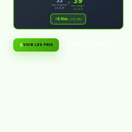
✓
Nm Original
Nm Stage 1
24 lb-ft
28 lb-ft
+6 Nm
(+18.2%)
VOIR LES PRIX
DEMANDER CONSEIL