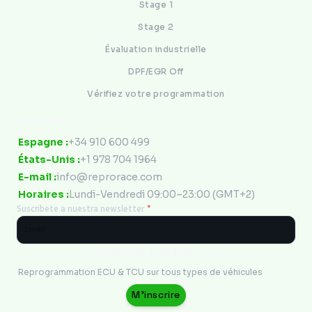
Stage 1
Stage 2
Évaluation industrielle
DPF/EGR Off
Vérifiez votre programmation
Contact
Espagne :
+34 910 600 499
États-Unis :
+1 978 704 1964
E-mail :
info@reprorace.com
Horaires :
Lundi-Vendredi 09:00–23:00 (GMT+2)
Suscribete a nuestra newsletter
*
Ingénierie Électronique
Reprogrammation ECU & TCU sur tous types de véhicules
M'inscrire