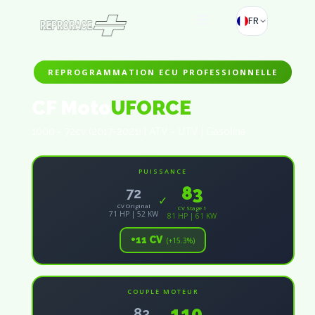
FR
REPROGRAMMATION ECU PROFESSIONNELLE
CF Moto
UFORCE
1000 - 72cv (2017-2021) | ATV - UTV | Gasolina
PUISSANCE
83
72
✓
CV Original
CV Stage 1
71 HP | 52 KW
81 HP | 61 KW
+11 CV
(+15.3%)
COUPLE MOTEUR
110
82