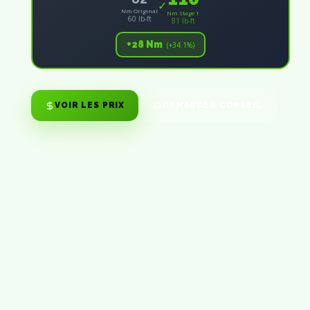
✓
Nm Original
Nm Stage 1
60 lb-ft
81 lb-ft
+28 Nm
(+34.1%)
VOIR LES PRIX
DEMANDER CONSEIL