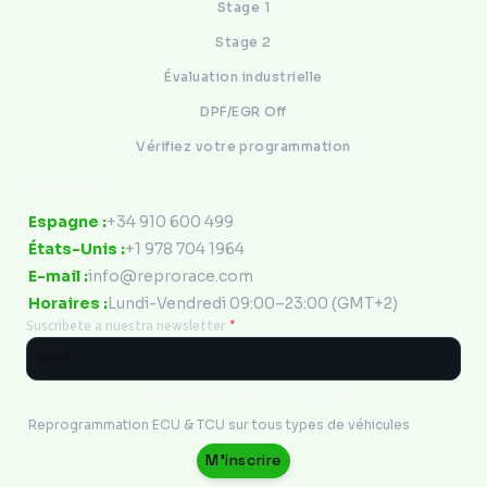
Stage 1
Stage 2
Évaluation industrielle
DPF/EGR Off
Vérifiez votre programmation
Contact
Espagne :
+34 910 600 499
États-Unis :
+1 978 704 1964
E-mail :
info@reprorace.com
Horaires :
Lundi-Vendredi 09:00–23:00 (GMT+2)
Suscribete a nuestra newsletter
*
Ingénierie Électronique
Reprogrammation ECU & TCU sur tous types de véhicules
M'inscrire