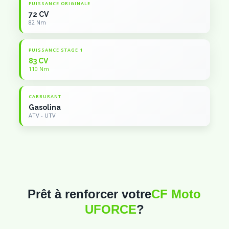
PUISSANCE ORIGINALE
72 CV
82 Nm
PUISSANCE STAGE 1
83 CV
110 Nm
CARBURANT
Gasolina
ATV - UTV
Prêt à renforcer votre
CF Moto
UFORCE
?