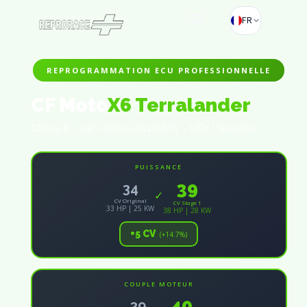
FR
REPROGRAMMATION ECU PROFESSIONNELLE
CF Moto
X6 Terralander
CF625-B - 34cv (2011-2014) | ATV - UTV | Gasolina
PUISSANCE
39
34
✓
CV Original
CV Stage 1
33 HP | 25 KW
38 HP | 28 KW
+5 CV
(+14.7%)
COUPLE MOTEUR
40
39