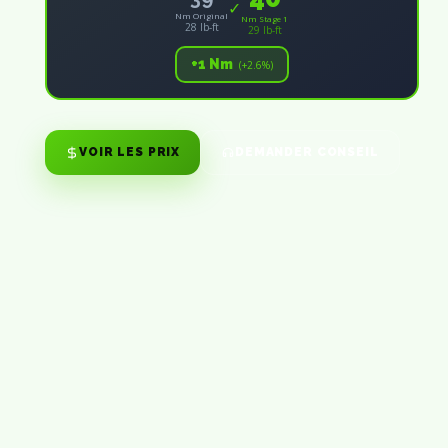
✓
Nm Original
Nm Stage 1
28 lb-ft
29 lb-ft
+1 Nm
(+2.6%)
VOIR LES PRIX
DEMANDER CONSEIL