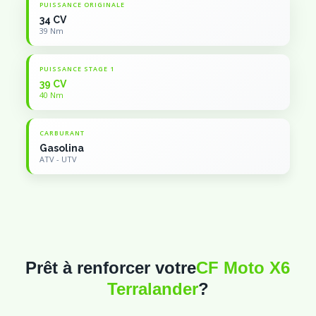
PUISSANCE ORIGINALE
34 CV
39 Nm
PUISSANCE STAGE 1
39 CV
40 Nm
CARBURANT
Gasolina
ATV - UTV
Prêt à renforcer votre
CF Moto X6
Terralander
?