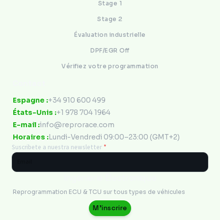
Stage 1
Stage 2
Évaluation industrielle
DPF/EGR Off
Vérifiez votre programmation
Contact
Espagne :
+34 910 600 499
États-Unis :
+1 978 704 1964
E-mail :
info@reprorace.com
Horaires :
Lundi-Vendredi 09:00–23:00 (GMT+2)
Suscribete a nuestra newsletter
*
Ingénierie Électronique
Reprogrammation ECU & TCU sur tous types de véhicules
M'inscrire