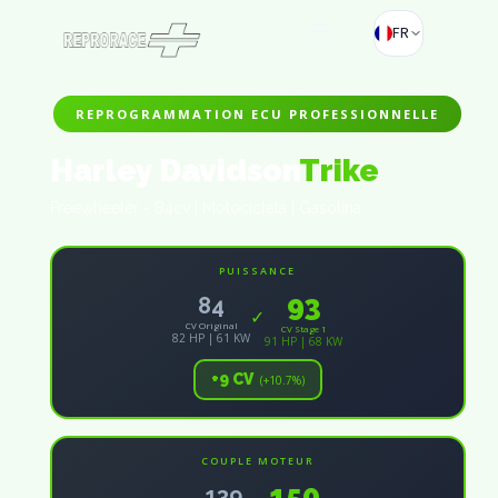
FR
REPROGRAMMATION ECU PROFESSIONNELLE
Harley Davidson
Trike
Freewheeler - 84cv | Motocicleta | Gasolina
PUISSANCE
93
84
✓
CV Original
CV Stage 1
82 HP | 61 KW
91 HP | 68 KW
+9 CV
(+10.7%)
COUPLE MOTEUR
150
139