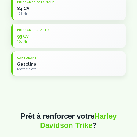
PUISSANCE ORIGINALE
84 CV
139 Nm
PUISSANCE STAGE 1
93 CV
150 Nm
CARBURANT
Gasolina
Motocicleta
Prêt à renforcer votre
Harley
Davidson Trike
?