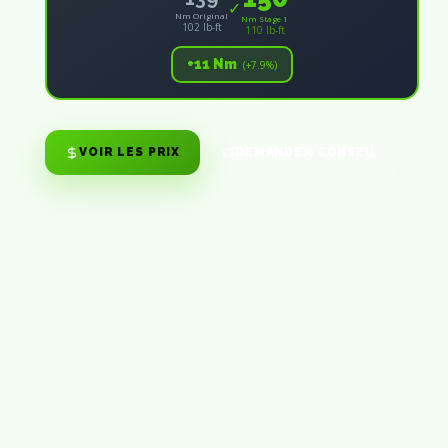
✓
Nm Original
Nm Stage 1
102 lb-ft
110 lb-ft
+11 Nm
(+7.9%)
VOIR LES PRIX
DEMANDER CONSEIL