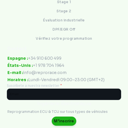
Stage 1
Stage 2
Évaluation industrielle
DPF/EGR Off
Vérifiez votre programmation
Contact
Espagne :
+34 910 600 499
États-Unis :
+1 978 704 1964
E-mail :
info@reprorace.com
Horaires :
Lundi-Vendredi 09:00–23:00 (GMT+2)
Suscribete a nuestra newsletter
*
Ingénierie Électronique
Reprogrammation ECU & TCU sur tous types de véhicules
M'inscrire