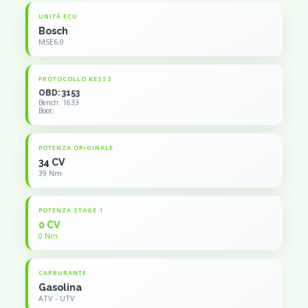
UNITÀ ECU
Bosch
MSE6.0
PROTOCOLLO KESS3
OBD: 3153
Bench: 1633
Boot:
POTENZA ORIGINALE
34 CV
39 Nm
POTENZA STAGE 1
0 CV
0 Nm
CARBURANTE
Gasolina
ATV - UTV