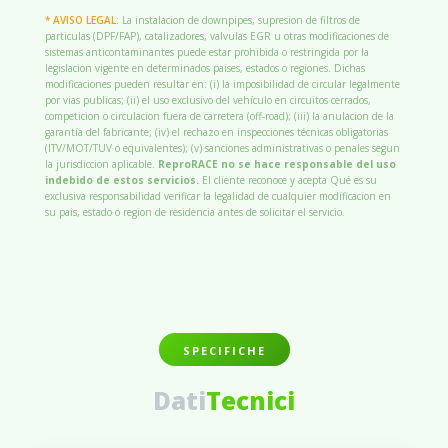
* AVISO LEGAL:
La instalacion de downpipes, supresion de filtros de
particulas (DPF/FAP), catalizadores, valvulas EGR u otras modificaciones de
sistemas anticontaminantes puede estar prohibida o restringida por la
legislacion vigente en determinados paises, estados o regiones. Dichas
modificaciones pueden resultar en: (i) la imposibilidad de circular legalmente
por vias publicas; (ii) el uso exclusivo del vehículo en circuitos cerrados,
competicion o circulacion fuera de carretera (off-road); (iii) la anulacion de la
garantía del fabricante; (iv) el rechazo en inspecciones técnicas obligatorias
(ITV/MOT/TUV o equivalentes); (v) sanciones administrativas o penales segun
la jurisdiccion aplicable.
ReproRACE no se hace responsable del uso
indebido de estos servicios.
El cliente reconoce y acepta Qué es su
exclusiva responsabilidad verificar la legalidad de cualquier modificacion en
su pais, estado o region de residencia antes de solicitar el servicio.
SPECIFICHE
Dati
Tecnici