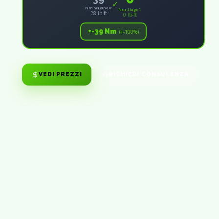
✓
Nm originale
Nm Stage 1
28 lb-ft
0 lb-ft
+-39 Nm
(+-100%)
VEDI PREZZI
RICHIEDI CONSULENZA