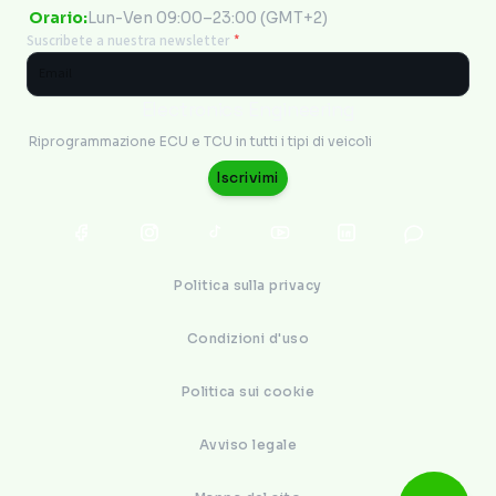
Orario:
Lun-Ven 09:00–23:00 (GMT+2)
Suscribete a nuestra newsletter
*
Electronics Engineering
Riprogrammazione ECU e TCU in tutti i tipi di veicoli
Iscrivimi
Politica sulla privacy
Condizioni d'uso
Politica sui cookie
Avviso legale