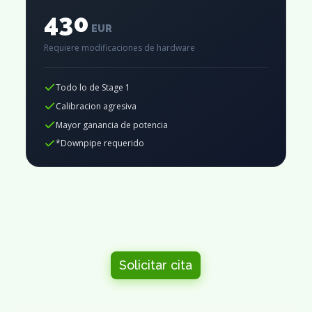
430
EUR
Requiere modificaciones de hardware
Todo lo de Stage 1
Calibracion agresiva
Mayor ganancia de potencia
*Downpipe requerido
Solicitar cita