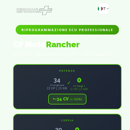
IT
RIPROGRAMMAZIONE ECU PROFESSIONALE
CF Moto
Rancher
600cc E2 - 34cv (2010-2014) | ATV - UTV | Gasolina
POTENZA
0
34
✓
CV originale
CV Stage 1
33 HP | 25 KW
0 HP | 0 KW
+-34 CV
(+-100%)
COPPIA
0
39