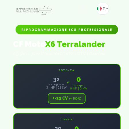
IT
RIPROGRAMMAZIONE ECU PROFESSIONALE
CF Moto
X6 Terralander
0.5 500 - 32cv (2014-2017) | ATV - UTV | Gasolina
POTENZA
0
32
✓
CV originale
CV Stage 1
31 HP | 23 KW
0 HP | 0 KW
+-32 CV
(+-100%)
COPPIA
0
39