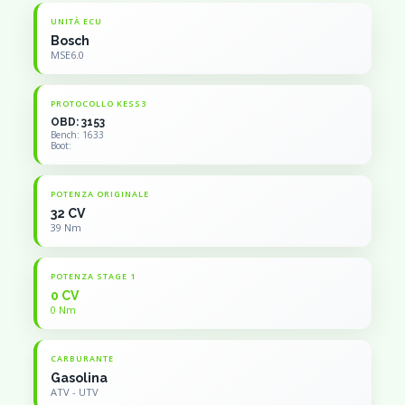
UNITÀ ECU
Bosch
MSE6.0
PROTOCOLLO KESS3
OBD: 3153
Bench: 1633
Boot:
POTENZA ORIGINALE
32 CV
39 Nm
POTENZA STAGE 1
0 CV
0 Nm
CARBURANTE
Gasolina
ATV - UTV