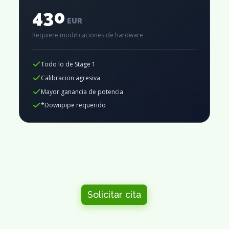
430
EUR
Requiere modificaciones de hardware
Todo lo de Stage 1
Calibracion agresiva
Mayor ganancia de potencia
*Downpipe requerido
Solicitar cita