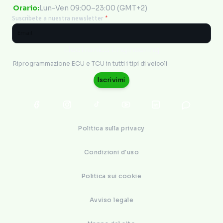
Orario:
Lun-Ven 09:00–23:00 (GMT+2)
Suscribete a nuestra newsletter
*
Electronics Engineering
Riprogrammazione ECU e TCU in tutti i tipi di veicoli
Iscrivimi
Politica sulla privacy
Condizioni d'uso
Politica sui cookie
Avviso legale