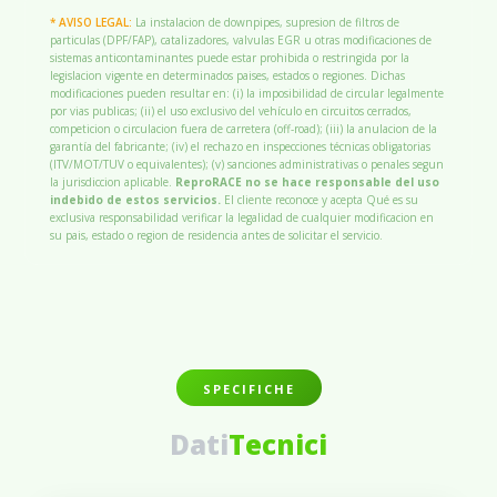
* AVISO LEGAL:
La instalacion de downpipes, supresion de filtros de
particulas (DPF/FAP), catalizadores, valvulas EGR u otras modificaciones de
sistemas anticontaminantes puede estar prohibida o restringida por la
legislacion vigente en determinados paises, estados o regiones. Dichas
modificaciones pueden resultar en: (i) la imposibilidad de circular legalmente
por vias publicas; (ii) el uso exclusivo del vehículo en circuitos cerrados,
competicion o circulacion fuera de carretera (off-road); (iii) la anulacion de la
garantía del fabricante; (iv) el rechazo en inspecciones técnicas obligatorias
(ITV/MOT/TUV o equivalentes); (v) sanciones administrativas o penales segun
la jurisdiccion aplicable.
ReproRACE no se hace responsable del uso
indebido de estos servicios.
El cliente reconoce y acepta Qué es su
exclusiva responsabilidad verificar la legalidad de cualquier modificacion en
su pais, estado o region de residencia antes de solicitar el servicio.
SPECIFICHE
Dati
Tecnici