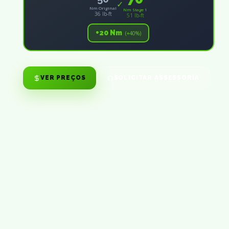
✓
Nm Original
Nm Stage 1
36 lb-ft
51 lb-ft
+20 Nm
(+40%)
VER PREÇOS
SOLICITAR ASSESSORIA