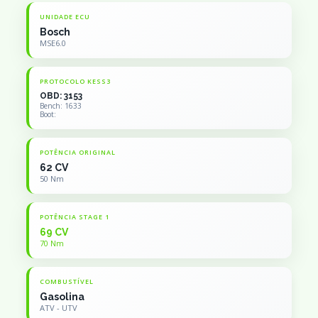
UNIDADE ECU
Bosch
MSE6.0
PROTOCOLO KESS3
OBD: 3153
Bench: 1633
Boot:
POTÊNCIA ORIGINAL
62 CV
50 Nm
POTÊNCIA STAGE 1
69 CV
70 Nm
COMBUSTÍVEL
Gasolina
ATV - UTV