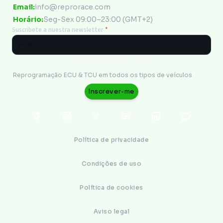
Email:
info@reprorace.com
Horário:
Seg-Sex 09:00–23:00 (GMT+2)
Suscribete a nuestra newsletter
*
Engenharia Eletrônica
Reprogramação ECU & TCU em todos os tipos de veículos
Inscrever-me
Política de privacidade
Condições de uso
Política de cookies
Aviso legal