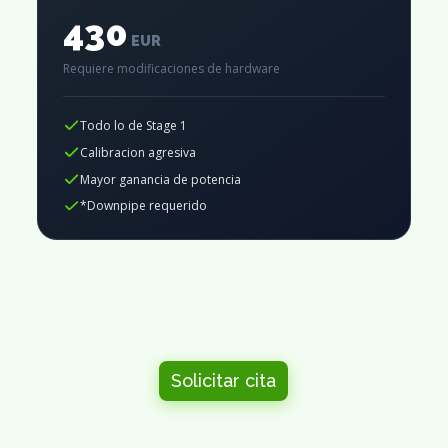
430
EUR
Requiere modificaciones de hardware
Todo lo de Stage 1
Calibracion agresiva
Mayor ganancia de potencia
*Downpipe requerido
Solicitar cita