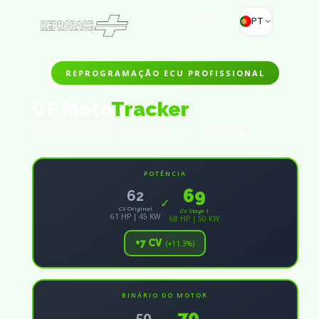
PT
REPROGRAMAÇÃO ECU PROFISSIONAL
CF Moto
Tracker
800 - 62cv (2014-2017) | ATV - UTV | Gasolina
POTÊNCIA
69
62
✓
CV Original
CV Stage 1
61 HP | 45 KW
68 HP | 50 KW
+7 CV
(+11.3%)
BINÁRIO DO MOTOR
70
50