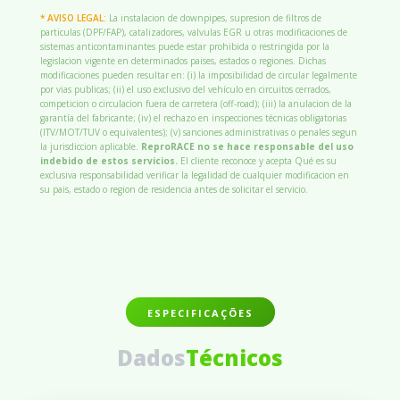
* AVISO LEGAL:
La instalacion de downpipes, supresion de filtros de
particulas (DPF/FAP), catalizadores, valvulas EGR u otras modificaciones de
sistemas anticontaminantes puede estar prohibida o restringida por la
legislacion vigente en determinados paises, estados o regiones. Dichas
modificaciones pueden resultar en: (i) la imposibilidad de circular legalmente
por vias publicas; (ii) el uso exclusivo del vehículo en circuitos cerrados,
competicion o circulacion fuera de carretera (off-road); (iii) la anulacion de la
garantía del fabricante; (iv) el rechazo en inspecciones técnicas obligatorias
(ITV/MOT/TUV o equivalentes); (v) sanciones administrativas o penales segun
la jurisdiccion aplicable.
ReproRACE no se hace responsable del uso
indebido de estos servicios.
El cliente reconoce y acepta Qué es su
exclusiva responsabilidad verificar la legalidad de cualquier modificacion en
su pais, estado o region de residencia antes de solicitar el servicio.
ESPECIFICAÇÕES
Dados
Técnicos