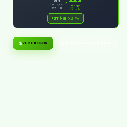
✓
Nm Original
Nm Stage 1
69 lb-ft
89 lb-ft
+27 Nm
(+28.7%)
VER PREÇOS
SOLICITAR ASSESSORIA