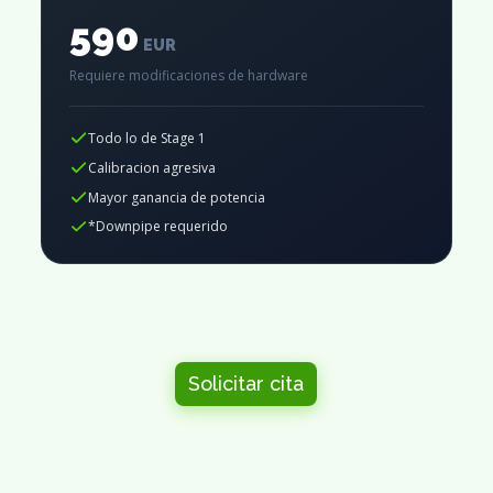
590
EUR
Requiere modificaciones de hardware
Todo lo de Stage 1
Calibracion agresiva
Mayor ganancia de potencia
*Downpipe requerido
Solicitar cita