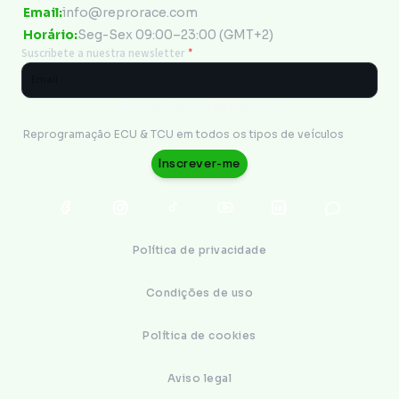
Email:
info@reprorace.com
Horário:
Seg-Sex 09:00–23:00 (GMT+2)
Suscribete a nuestra newsletter
*
Engenharia Eletrônica
Reprogramação ECU & TCU em todos os tipos de veículos
Inscrever-me
Política de privacidade
Condições de uso
Política de cookies
Aviso legal