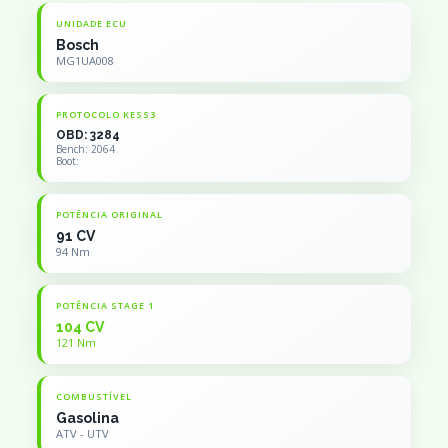
UNIDADE ECU
Bosch
MG1UA008
PROTOCOLO KESS3
OBD: 3284
Bench: 2064
Boot:
POTÊNCIA ORIGINAL
91 CV
94 Nm
POTÊNCIA STAGE 1
104 CV
121 Nm
COMBUSTÍVEL
Gasolina
ATV - UTV