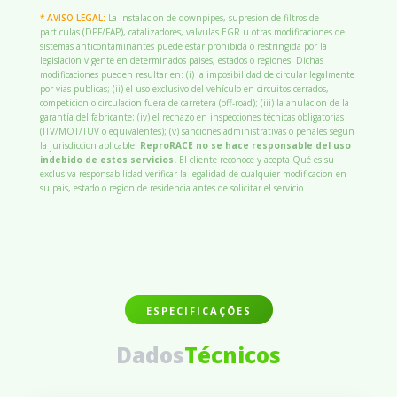
* AVISO LEGAL:
La instalacion de downpipes, supresion de filtros de
particulas (DPF/FAP), catalizadores, valvulas EGR u otras modificaciones de
sistemas anticontaminantes puede estar prohibida o restringida por la
legislacion vigente en determinados paises, estados o regiones. Dichas
modificaciones pueden resultar en: (i) la imposibilidad de circular legalmente
por vias publicas; (ii) el uso exclusivo del vehículo en circuitos cerrados,
competicion o circulacion fuera de carretera (off-road); (iii) la anulacion de la
garantía del fabricante; (iv) el rechazo en inspecciones técnicas obligatorias
(ITV/MOT/TUV o equivalentes); (v) sanciones administrativas o penales segun
la jurisdiccion aplicable.
ReproRACE no se hace responsable del uso
indebido de estos servicios.
El cliente reconoce y acepta Qué es su
exclusiva responsabilidad verificar la legalidad de cualquier modificacion en
su pais, estado o region de residencia antes de solicitar el servicio.
ESPECIFICAÇÕES
Dados
Técnicos