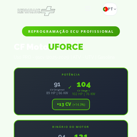
PT
REPROGRAMAÇÃO ECU PROFISSIONAL
CF Moto
UFORCE
U10 PRO - 91cv (2025-2025) | ATV - UTV | Gasolina
POTÊNCIA
104
91
✓
CV Original
CV Stage 1
89 HP | 66 KW
102 HP | 76 KW
+13 CV
(+14.3%)
BINÁRIO DO MOTOR
121
94