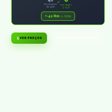
✓
Nm Original
Nm Stage 1
30 lb-ft
0 lb-ft
+-41 Nm
(+-100%)
VER PREÇOS
SOLICITAR ASSESSORIA