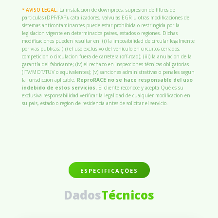
* AVISO LEGAL:
La instalacion de downpipes, supresion de filtros de
particulas (DPF/FAP), catalizadores, valvulas EGR u otras modificaciones de
sistemas anticontaminantes puede estar prohibida o restringida por la
legislacion vigente en determinados paises, estados o regiones. Dichas
modificaciones pueden resultar en: (i) la imposibilidad de circular legalmente
por vias publicas; (ii) el uso exclusivo del vehículo en circuitos cerrados,
competicion o circulacion fuera de carretera (off-road); (iii) la anulacion de la
garantía del fabricante; (iv) el rechazo en inspecciones técnicas obligatorias
(ITV/MOT/TUV o equivalentes); (v) sanciones administrativas o penales segun
la jurisdiccion aplicable.
ReproRACE no se hace responsable del uso
indebido de estos servicios.
El cliente reconoce y acepta Qué es su
exclusiva responsabilidad verificar la legalidad de cualquier modificacion en
su pais, estado o region de residencia antes de solicitar el servicio.
ESPECIFICAÇÕES
Dados
Técnicos