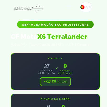
PT
REPROGRAMAÇÃO ECU PROFISSIONAL
CF Moto
X6 Terralander
500cc E5 - 37cv (2014-2018) | ATV - UTV | Gasolina
POTÊNCIA
0
37
✓
CV Original
CV Stage 1
36 HP | 27 KW
0 HP | 0 KW
+-37 CV
(+-100%)
BINÁRIO DO MOTOR
0
41