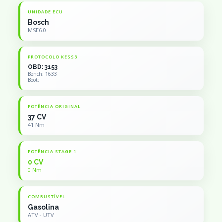
UNIDADE ECU
Bosch
MSE6.0
PROTOCOLO KESS3
OBD: 3153
Bench: 1633
Boot:
POTÊNCIA ORIGINAL
37 CV
41 Nm
POTÊNCIA STAGE 1
0 CV
0 Nm
COMBUSTÍVEL
Gasolina
ATV - UTV