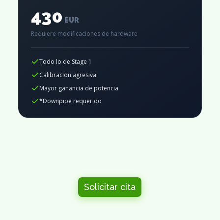
430
EUR
Requiere modificaciones de hardware
Todo lo de Stage 1
Calibracion agresiva
Mayor ganancia de potencia
*Downpipe requerido
Solicitar cita