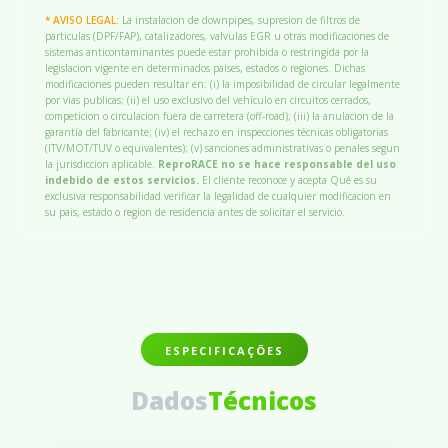
* AVISO LEGAL:
La instalacion de downpipes, supresion de filtros de
particulas (DPF/FAP), catalizadores, valvulas EGR u otras modificaciones de
sistemas anticontaminantes puede estar prohibida o restringida por la
legislacion vigente en determinados paises, estados o regiones. Dichas
modificaciones pueden resultar en: (i) la imposibilidad de circular legalmente
por vias publicas; (ii) el uso exclusivo del vehículo en circuitos cerrados,
competicion o circulacion fuera de carretera (off-road); (iii) la anulacion de la
garantía del fabricante; (iv) el rechazo en inspecciones técnicas obligatorias
(ITV/MOT/TUV o equivalentes); (v) sanciones administrativas o penales segun
la jurisdiccion aplicable.
ReproRACE no se hace responsable del uso
indebido de estos servicios.
El cliente reconoce y acepta Qué es su
exclusiva responsabilidad verificar la legalidad de cualquier modificacion en
su pais, estado o region de residencia antes de solicitar el servicio.
ESPECIFICAÇÕES
Dados
Técnicos