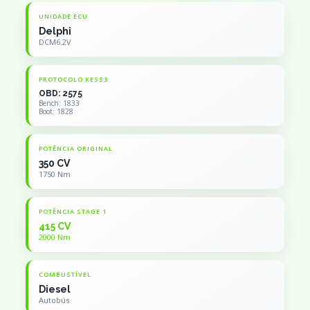
UNIDADE ECU
Delphi
DCM6.2V
PROTOCOLO KESS3
OBD: 2575
Bench: 1833
Boot: 1828
POTÊNCIA ORIGINAL
350 CV
1750 Nm
POTÊNCIA STAGE 1
415 CV
2000 Nm
COMBUSTÍVEL
Diesel
Autobús