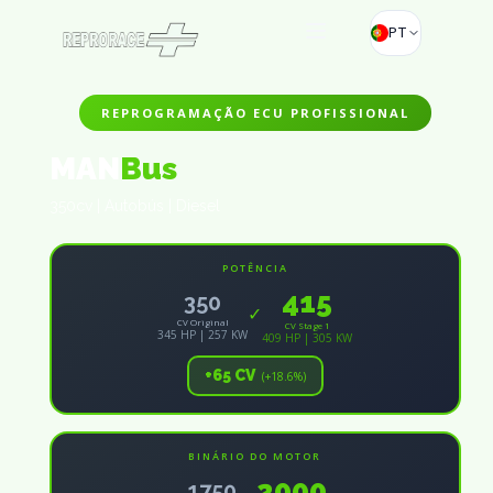
PT
REPROGRAMAÇÃO ECU PROFISSIONAL
MAN
Bus
350cv | Autobús | Diesel
POTÊNCIA
415
350
✓
CV Original
CV Stage 1
345 HP | 257 KW
409 HP | 305 KW
+65 CV
(+18.6%)
BINÁRIO DO MOTOR
2000
1750