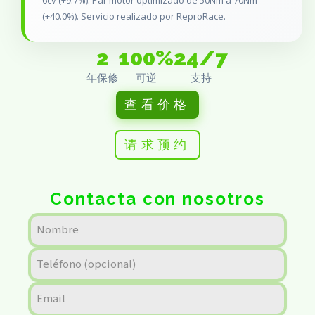
6cv (+9.7%). Par motor optimizado de 50Nm a 70Nm
(+40.0%). Servicio realizado por ReproRace.
2
100%
24/7
年保修
可逆
支持
查看价格
请求预约
Contacta con nosotros