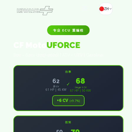
ZH
专业 ECU 重编程
CF Moto
UFORCE
800 - 62cv (2017-2020) | ATV - UTV | Gasolina
功率
68
62
✓
原 CV
Stage 1 CV
61 HP | 45 KW
67 HP | 50 KW
+6 CV
(+9.7%)
扭矩
70
50