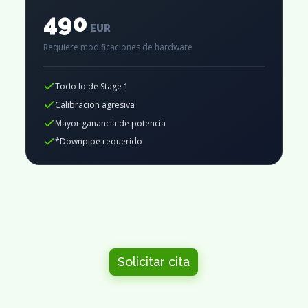
490
EUR
Requiere modificaciones de hardware
Todo lo de Stage 1
Calibracion agresiva
Mayor ganancia de potencia
*Downpipe requerido
Solicitar cita