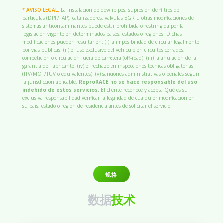
* AVISO LEGAL:
La instalacion de downpipes, supresion de filtros de
particulas (DPF/FAP), catalizadores, valvulas EGR u otras modificaciones de
sistemas anticontaminantes puede estar prohibida o restringida por la
legislacion vigente en determinados paises, estados o regiones. Dichas
modificaciones pueden resultar en: (i) la imposibilidad de circular legalmente
por vias publicas; (ii) el uso exclusivo del vehículo en circuitos cerrados,
competicion o circulacion fuera de carretera (off-road); (iii) la anulacion de la
garantía del fabricante; (iv) el rechazo en inspecciones técnicas obligatorias
(ITV/MOT/TUV o equivalentes); (v) sanciones administrativas o penales segun
la jurisdiccion aplicable.
ReproRACE no se hace responsable del uso
indebido de estos servicios.
El cliente reconoce y acepta Qué es su
exclusiva responsabilidad verificar la legalidad de cualquier modificacion en
su pais, estado o region de residencia antes de solicitar el servicio.
规格
数据
技术