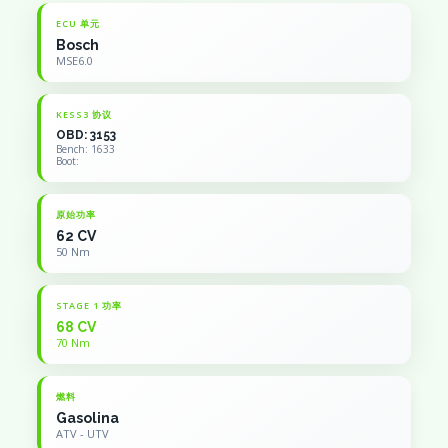
ECU 单元
Bosch
MSE6.0
KESS3 协议
OBD: 3153
Bench: 1633
Boot:
原始功率
62 CV
50 Nm
STAGE 1 功率
68 CV
70 Nm
燃料
Gasolina
ATV - UTV