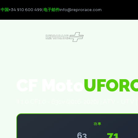
中国
+34 910 600 499
|
电子邮件
info@reprorace.com
CF Moto
UFOR
II 1.0 CF1.0 - 63cv (2016-2020) | ATV - UTV 
功率
71
63