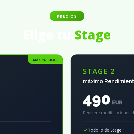
PRECIOS
Elige tu
Stage
MÁS POPULAR
STAGE 2
máximo Rendimien
490
EUR
Requiere modificaciones 
Todo lo de Stage 1