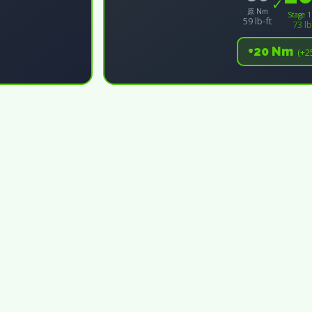
✓
原 Nm
Stage 
59 lb-ft
73 lb
+20 Nm
(+2