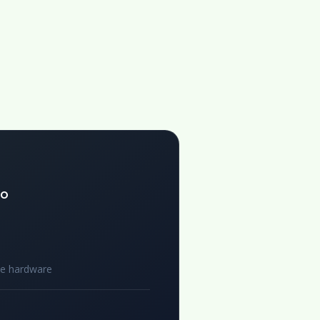
to
de hardware