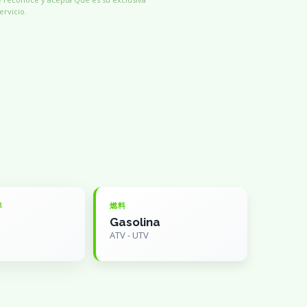
ervicio.
率
燃料
Gasolina
ATV - UTV