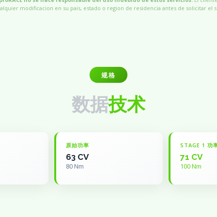
alquier modificacion en su pais, estado o region de residencia antes de solicitar el s
规格
数据
技术
原始功率
STAGE 1 功
63 CV
71 CV
80 Nm
100 Nm