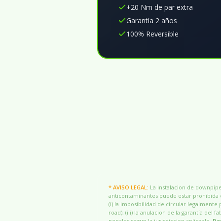
+20 Nm de par extra
Garantía 2 años
100% Reversible
* AVISO LEGAL:
La instalacion de downpipes
anticontaminantes puede estar prohibida o
(i) la imposibilidad de circular legalmente 
road); (iii) la anulacion de la garantía del
penales segun la jurisdiccion aplicable.
Re