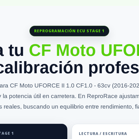
REPROGRAMACIÓN ECU STAGE 1
a tu
CF Moto UF
calibración profes
ra CF Moto UFORCE II 1.0 CF1.0 - 63cv (2016-2020
y la potencia útil en carretera. En ReproRace ajusta
 reales, buscando un equilibrio entre rendimiento, fia
TAGE 1
LECTURA / ESCRITURA