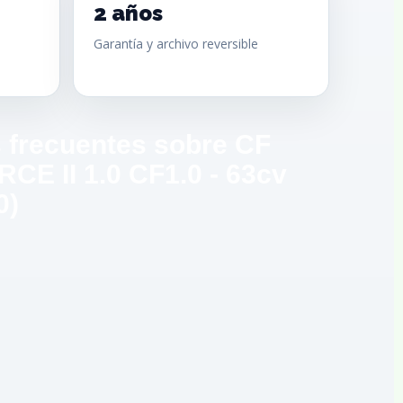
2 años
Garantía y archivo reversible
 frecuentes sobre CF
CE II 1.0 CF1.0 - 63cv
0)