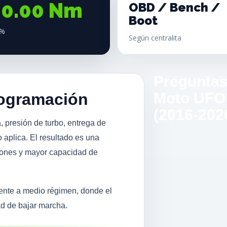
00.00 Nm
OBD / Bench /
Boot
0%
Según centralita
Preguntas
Moto UFOR
rogramación
(2016-202
, presión de turbo, entrega de
 aplica. El resultado es una
iones y mayor capacidad de
mente a medio régimen, donde el
ad de bajar marcha.