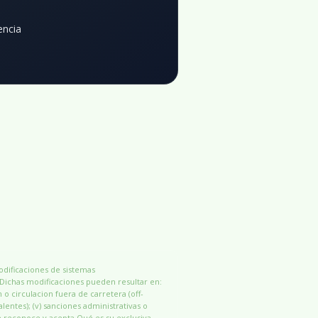
encia
modificaciones de sistemas
 Dichas modificaciones pueden resultar en:
n o circulacion fuera de carretera (off-
alentes); (v) sanciones administrativas o
e reconoce y acepta Qué es su exclusiva