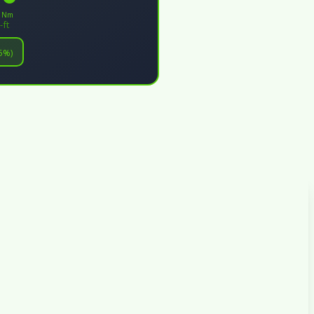
1 Nm
-ft
5%)