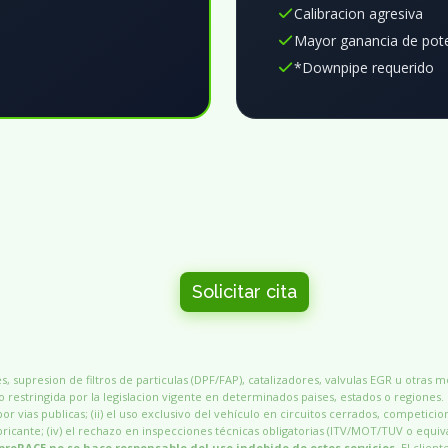
Calibracion agresiva
Mayor ganancia de pot
*Downpipe requerido
Solicitar cita
, supresion de filtros de particulas (DPF/FAP), catalizadores, valvulas EGR u otras 
 restringida por la legislacion vigente en determinados paises, estados o regiones.
por vias publicas; (ii) el uso exclusivo del vehículo en circuitos cerrados, competicio
 fabricante; (iv) el rechazo en inspecciones técnicas obligatorias (ITV/MOT/TUV o equiv
proRACE no se hace responsable del uso indebido de estos servicios.
El client