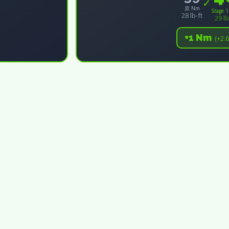
✓
原 Nm
Stage 
28 lb-ft
29 lb
+1 Nm
(+2.