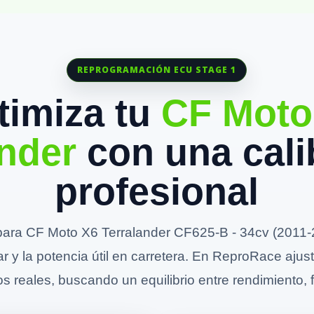
REPROGRAMACIÓN ECU STAGE 1
timiza tu
CF Moto
ander
con una cali
profesional
ara CF Moto X6 Terralander CF625-B - 34cv (2011-2
ar y la potencia útil en carretera. En ReproRace aju
s reales, buscando un equilibrio entre rendimiento, fi