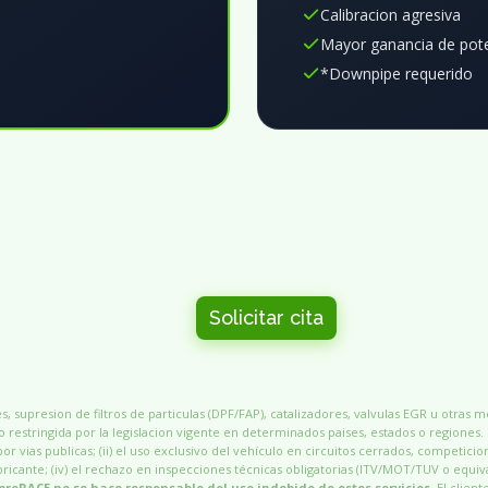
Calibracion agresiva
Mayor ganancia de pot
*Downpipe requerido
Solicitar cita
, supresion de filtros de particulas (DPF/FAP), catalizadores, valvulas EGR u otras 
 restringida por la legislacion vigente en determinados paises, estados o regiones.
por vias publicas; (ii) el uso exclusivo del vehículo en circuitos cerrados, competicio
 fabricante; (iv) el rechazo en inspecciones técnicas obligatorias (ITV/MOT/TUV o equiv
proRACE no se hace responsable del uso indebido de estos servicios.
El client