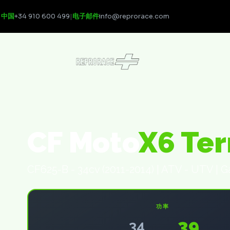
中国
+34 910 600 499
|
电子邮件
info@reprorace.com
CF Moto
X6 Ter
CF625-B - 34cv (2011-2014) | ATV - UTV | G
功率
39
34