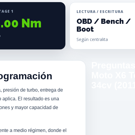
TAGE 1
LECTURA / ESCRITURA
0.00 Nm
OBD / Bench /
Boot
%
Según centralita
Preguntas
Moto X6 T
rogramación
34cv (201
, presión de turbo, entrega de
 aplica. El resultado es una
iones y mayor capacidad de
mente a medio régimen, donde el