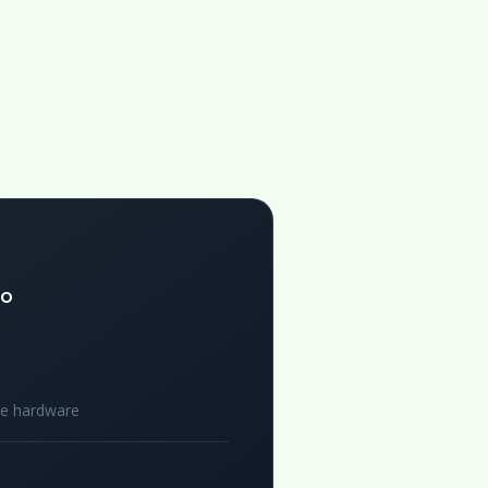
to
de hardware