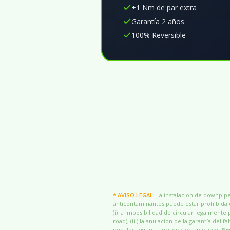
+1 Nm de par extra
Garantía 2 años
100% Reversible
* AVISO LEGAL:
La instalacion de downpipes
anticontaminantes puede estar prohibida o
(i) la imposibilidad de circular legalmente 
road); (iii) la anulacion de la garantía del
penales segun la jurisdiccion aplicable.
Re