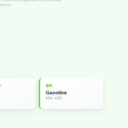
ervicio.
率
燃料
Gasolina
ATV - UTV