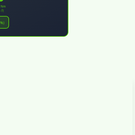
1 Nm
-ft
6%)