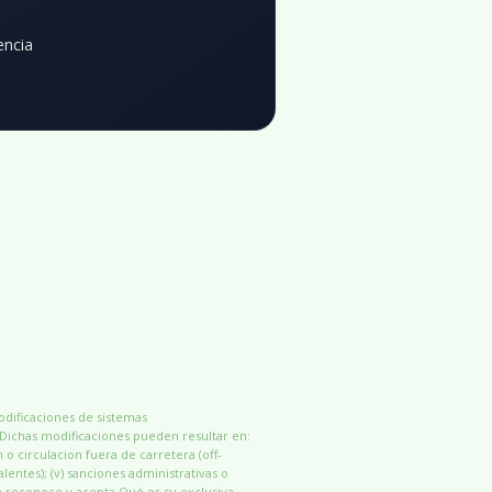
encia
modificaciones de sistemas
 Dichas modificaciones pueden resultar en:
n o circulacion fuera de carretera (off-
alentes); (v) sanciones administrativas o
e reconoce y acepta Qué es su exclusiva