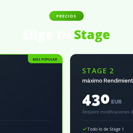
PRECIOS
Elige tu
Stage
MÁS POPULAR
STAGE 2
máximo Rendimien
430
EUR
Requiere modificaciones 
Todo lo de Stage 1