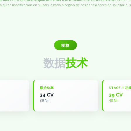
alquier modificacion en su pais, estado o region de residencia antes de solicitar el s
规格
数据
技术
原始功率
STAGE 1 功
34 CV
39 CV
39 Nm
40 Nm