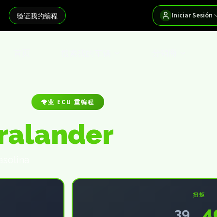
Iniciar Sesión
验证我的编程
首页
搜索我的车辆
分销商
专业 ECU 重编程
ralander
asolina
扭矩
4
39