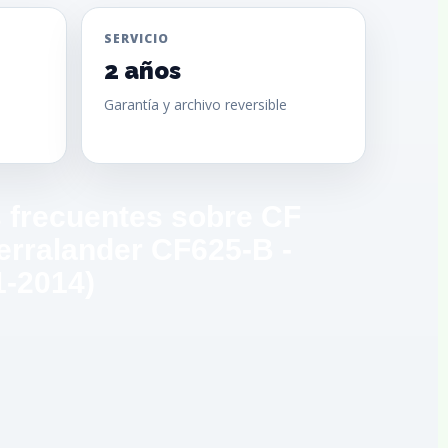
SERVICIO
2 años
Garantía y archivo reversible
 frecuentes sobre CF
erralander CF625-B -
1-2014)