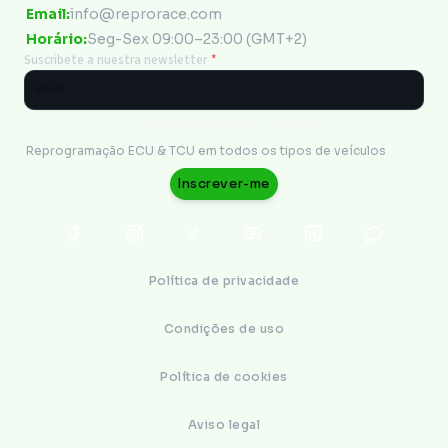
Email:
info@reprorace.com
Horário:
Seg-Sex 09:00–23:00 (GMT+2)
Suscribete a nuestra newsletter
*
Engenharia Eletrônica
Reprogramação ECU & TCU em todos os tipos de veículos
Inscrever-me
Política de privacidade
Condições de uso
Política de cookies
Aviso legal