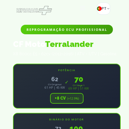
PT
REPROGRAMAÇÃO ECU PROFISSIONAL
CF Moto
Terralander
X8 800cc E5 - 62cv (2012-2016) | ATV - UTV | Gasolina
POTÊNCIA
70
62
✓
CV Original
CV Stage 1
61 HP | 45 KW
69 HP | 51 KW
+8 CV
(+12.9%)
BINÁRIO DO MOTOR
100
72