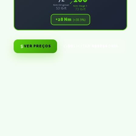
✓
Nm Original
Nm Stage 1
53 lb-ft
73 lb-ft
+28 Nm
(+38.9%)
VER PREÇOS
SOLICITAR ASSESSORIA