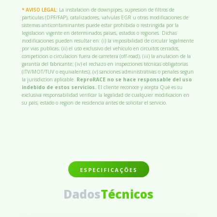
* AVISO LEGAL:
La instalacion de downpipes, supresion de filtros de
particulas (DPF/FAP), catalizadores, valvulas EGR u otras modificaciones de
sistemas anticontaminantes puede estar prohibida o restringida por la
legislacion vigente en determinados paises, estados o regiones. Dichas
modificaciones pueden resultar en: (i) la imposibilidad de circular legalmente
por vias publicas; (ii) el uso exclusivo del vehículo en circuitos cerrados,
competicion o circulacion fuera de carretera (off-road); (iii) la anulacion de la
garantía del fabricante; (iv) el rechazo en inspecciones técnicas obligatorias
(ITV/MOT/TUV o equivalentes); (v) sanciones administrativas o penales segun
la jurisdiccion aplicable.
ReproRACE no se hace responsable del uso
indebido de estos servicios.
El cliente reconoce y acepta Qué es su
exclusiva responsabilidad verificar la legalidad de cualquier modificacion en
su pais, estado o region de residencia antes de solicitar el servicio.
ESPECIFICAÇÕES
Dados
Técnicos