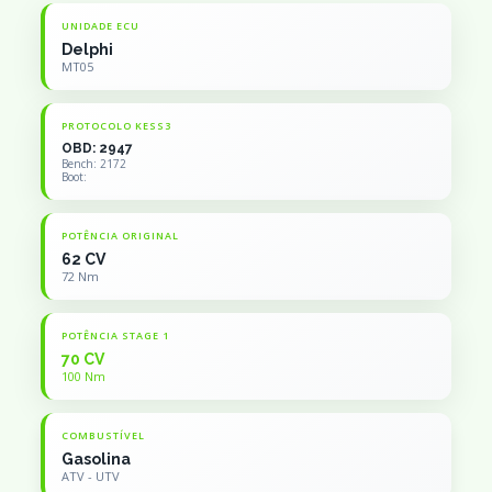
UNIDADE ECU
Delphi
MT05
PROTOCOLO KESS3
OBD: 2947
Bench: 2172
Boot:
POTÊNCIA ORIGINAL
62 CV
72 Nm
POTÊNCIA STAGE 1
70 CV
100 Nm
COMBUSTÍVEL
Gasolina
ATV - UTV