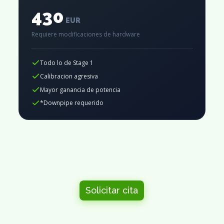
430
EUR
Requiere modificaciones de hardware
Todo lo de Stage 1
Calibracion agresiva
Mayor ganancia de potencia
*Downpipe requerido
Solicitar cita