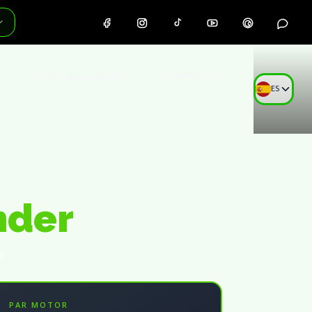
Tienda online
Formación
ES
nder
a
PAR MOTOR