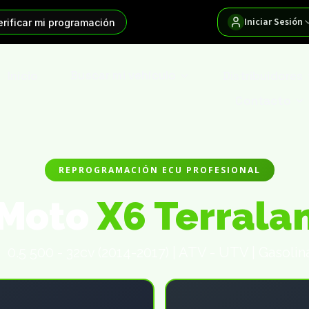
Iniciar Sesión
erificar mi programación
Inicio
Buscar mi vehículo
Distribuidores
Contacto
REPROGRAMACIÓN ECU PROFESIONAL
 Moto
X6 Terrala
0.5 500 - 32cv (2014-2017) | ATV - UTV | Gasolin