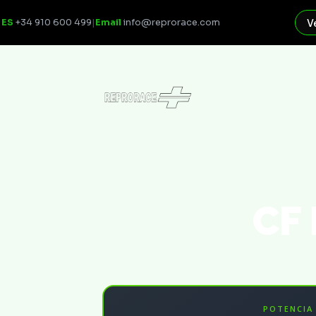
ES
+34 910 600 499
|
Email
info@reprorace.com
V
CF
POTENCIA