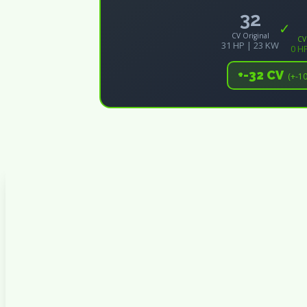
32
✓
CV Original
CV
31 HP | 23 KW
0 H
+-32 CV
(+-1