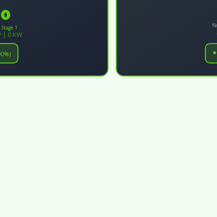
0
N
 Stage 1
P | 0 KW
00%)