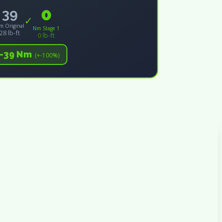
0
39
✓
m Original
Nm Stage 1
28 lb-ft
0 lb-ft
+-39 Nm
(+-100%)