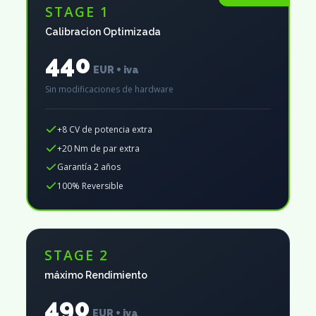
STAGE 1
Calibracion Optimizada
440
EUR + iva
Sin modificaciones de hardware
+8 CV de potencia extra
+20 Nm de par extra
Garantía 2 años
100% Reversible
STAGE 2
máximo Rendimiento
490
EUR + iva