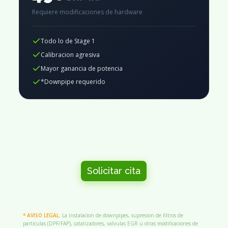
Requiere modificaciones de hardware
Todo lo de Stage 1
Calibracion agresiva
Mayor ganancia de potencia
*Downpipe requerido
Solicitar cita
* AVISO LEGAL:
La instalacion de downpipes, supresion de filtros de
particulas (DPF/FAP), catalizadores, valvulas EGR u otras modificaciones de