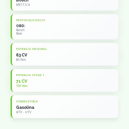
Bosch
ME17.U.6
PROTOCOLO KESS3
OBD:
Bench:
Boot:
POTENCIA ORIGINAL
63 CV
80 Nm
POTENCIA STAGE 1
71 CV
100 Nm
COMBUSTIBLE
Gasolina
ATV - UTV