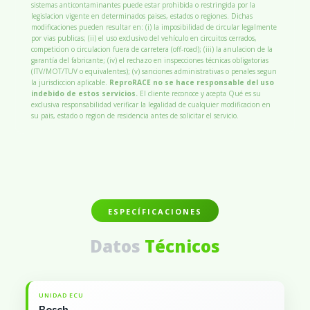
sistemas anticontaminantes puede estar prohibida o restringida por la
legislacion vigente en determinados paises, estados o regiones. Dichas
modificaciones pueden resultar en: (i) la imposibilidad de circular legalmente
por vias publicas; (ii) el uso exclusivo del vehículo en circuitos cerrados,
competicion o circulacion fuera de carretera (off-road); (iii) la anulacion de la
garantía del fabricante; (iv) el rechazo en inspecciones técnicas obligatorias
(ITV/MOT/TUV o equivalentes); (v) sanciones administrativas o penales segun
la jurisdiccion aplicable.
ReproRACE no se hace responsable del uso
indebido de estos servicios.
El cliente reconoce y acepta Qué es su
exclusiva responsabilidad verificar la legalidad de cualquier modificacion en
su pais, estado o region de residencia antes de solicitar el servicio.
ESPECÍFICACIONES
Datos
Técnicos
UNIDAD ECU