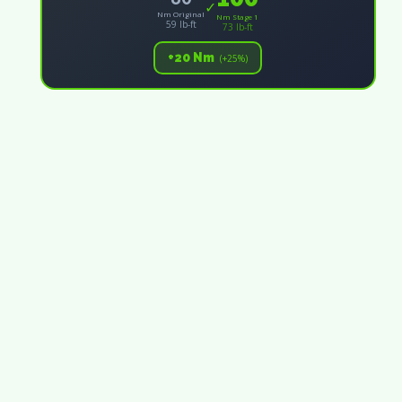
✓
Nm Original
Nm Stage 1
59 lb-ft
73 lb-ft
+20 Nm
(+25%)