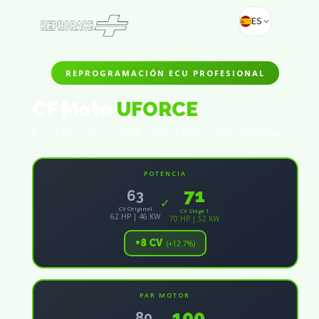
ES
REPROGRAMACIÓN ECU PROFESIONAL
CF Moto
UFORCE
II 1.0 CF1.0 - 63cv (2016-2020) | ATV - UTV | Gasolina
POTENCIA
71
63
✓
CV Original
CV Stage 1
62 HP | 46 KW
70 HP | 52 KW
+8 CV
(+12.7%)
PAR MOTOR
100
80